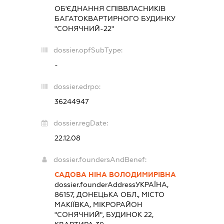
ОБ'ЄДНАННЯ СПІВВЛАСНИКІВ
БАГАТОКВАРТИРНОГО БУДИНКУ
"СОНЯЧНИЙ-22"
dossier.opfSubType:
-
dossier.edrpo:
36244947
dossier.regDate:
22.12.08
dossier.foundersAndBenef:
САДОВА НІНА ВОЛОДИМИРІВНА
dossier.founderAddress
УКРАЇНА,
86157, ДОНЕЦЬКА ОБЛ., МІСТО
МАКІЇВКА, МІКРОРАЙОН
"СОНЯЧНИЙ", БУДИНОК 22,