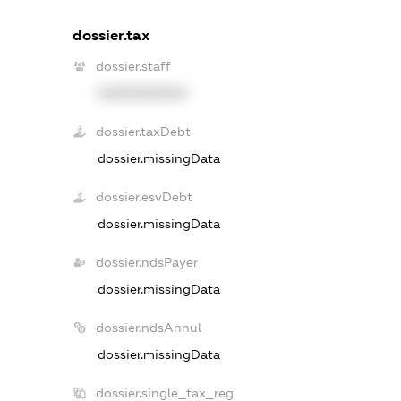
dossier.tax
dossier.staff
XXXXXXXXXX
dossier.taxDebt
dossier.missingData
dossier.esvDebt
dossier.missingData
dossier.ndsPayer
dossier.missingData
dossier.ndsAnnul
dossier.missingData
dossier.single_tax_reg