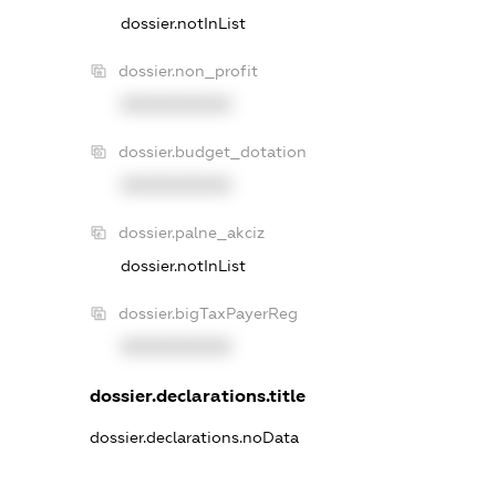
dossier.notInList
dossier.non_profit
XXXXXXXXXX
dossier.budget_dotation
XXXXXXXXXX
dossier.palne_akciz
dossier.notInList
dossier.bigTaxPayerReg
XXXXXXXXXX
dossier.declarations.title
dossier.declarations.noData