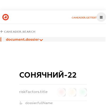
CAHEADER.GETTEST
CAHEADER.SEARCH
document.dossier
СОНЯЧНИЙ-22
riskFactors.title
0
0
0
dossier.fullName: