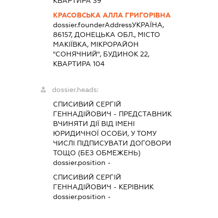
КВАРТИРА 39
КРАСОВСЬКА АЛЛА ГРИГОРІВНА
dossier.founderAddress
УКРАЇНА,
86157, ДОНЕЦЬКА ОБЛ., МІСТО
МАКІЇВКА, МІКРОРАЙОН
"СОНЯЧНИЙ", БУДИНОК 22,
КВАРТИРА 104
dossier.heads:
СПИСИВИЙ СЕРГІЙ
ГЕННАДІЙОВИЧ
-
ПРЕДСТАВНИК
ВЧИНЯТИ ДІЇ ВІД ІМЕНІ
ЮРИДИЧНОЇ ОСОБИ, У ТОМУ
ЧИСЛІ ПІДПИСУВАТИ ДОГОВОРИ
ТОЩО (БЕЗ ОБМЕЖЕНЬ)
dossier.position -
СПИСИВИЙ СЕРГІЙ
ГЕННАДІЙОВИЧ
-
КЕРІВНИК
dossier.position -