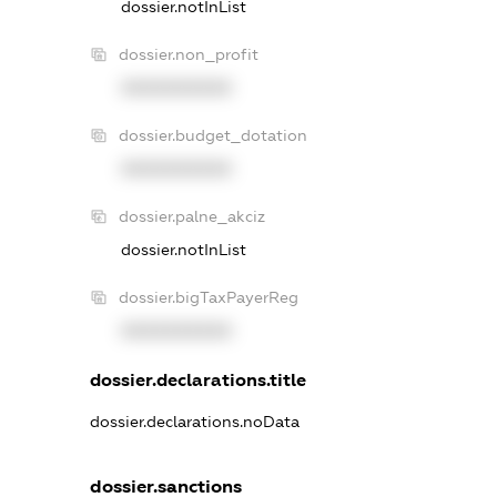
dossier.notInList
dossier.non_profit
XXXXXXXXXX
dossier.budget_dotation
XXXXXXXXXX
dossier.palne_akciz
dossier.notInList
dossier.bigTaxPayerReg
XXXXXXXXXX
dossier.declarations.title
dossier.declarations.noData
dossier.sanctions