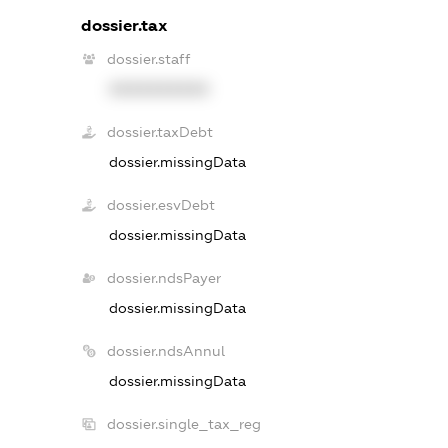
dossier.tax
dossier.staff
XXXXXXXXXX
dossier.taxDebt
dossier.missingData
dossier.esvDebt
dossier.missingData
dossier.ndsPayer
dossier.missingData
dossier.ndsAnnul
dossier.missingData
dossier.single_tax_reg