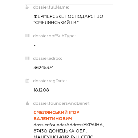
dossier.fullName:
ФЕРМЕРСЬКЕ ГОСПОДАРСТВО
"СМЕЛЯНСЬКИЙ І.В."
dossier.opfSubType:
-
dossier.edrpo:
36245374
dossier.regDate:
18.12.08
dossier.foundersAndBenef:
СМЕЛЯНСЬКИЙ ІГОР
ВАЛЕНТИНОВИЧ
dossier.founderAddress
УКРАЇНА,
87430, ДОНЕЦЬКА ОБЛ.,
МАНГУШСЬКИЙ Р-Н, СЕЛО