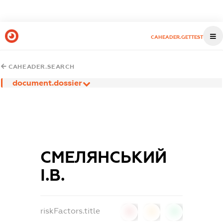
CAHEADER.GETTEST
CAHEADER.SEARCH
document.dossier
СМЕЛЯНСЬКИЙ
І.В.
riskFactors.title
0
0
0