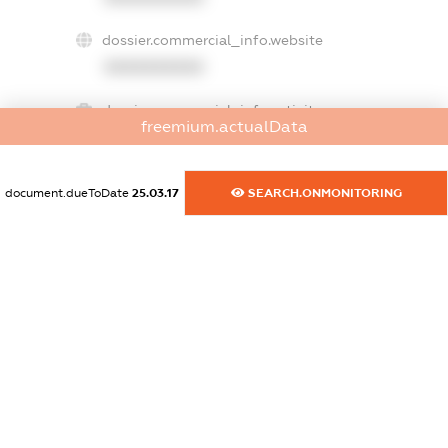
dossier.commercial_info.website
XXXXXXXXXX
dossier.commercial_info.activity
freemium.actualData
XXXXXXXXXX
document.dueToDate
25.03.17
SEARCH.ONMONITORING
freemium.exampleText_1
freemium.exampleText_2
freemium.anonymousPerSearch2
FREEMIUM.DETAILS
FREEMIUM.REGISTER