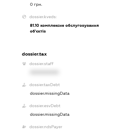
0 грн.
dossier.kveds:
81.10
комплексне обслуговування
об'єктів
dossier.tax
dossier.staff
XXXXXXXXXX
dossier.taxDebt
dossier.missingData
dossier.esvDebt
dossier.missingData
dossier.ndsPayer