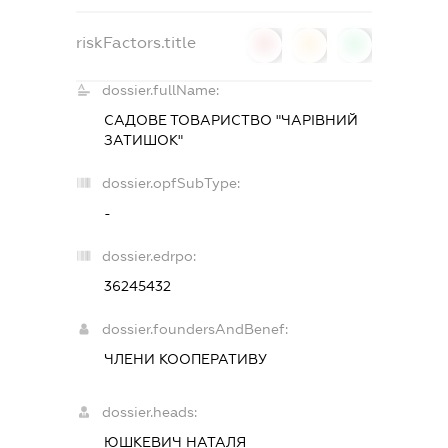
riskFactors.title
0
0
0
dossier.fullName:
САДОВЕ ТОВАРИСТВО "ЧАРІВНИЙ
ЗАТИШОК"
dossier.opfSubType:
-
dossier.edrpo:
36245432
dossier.foundersAndBenef:
ЧЛЕНИ КООПЕРАТИВУ
dossier.heads:
ЮШКЕВИЧ НАТАЛЯ