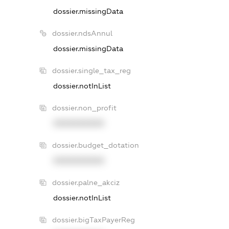
dossier.missingData
dossier.ndsAnnul
dossier.missingData
dossier.single_tax_reg
dossier.notInList
dossier.non_profit
XXXXXXXXXX
dossier.budget_dotation
XXXXXXXXXX
dossier.palne_akciz
dossier.notInList
dossier.bigTaxPayerReg