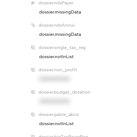
dossier.ndsPayer
dossier.missingData
dossier.ndsAnnul
dossier.missingData
dossier.single_tax_reg
dossier.notInList
dossier.non_profit
XXXXXXXXXX
dossier.budget_dotation
XXXXXXXXXX
dossier.palne_akciz
dossier.notInList
dossier.bigTaxPayerReg