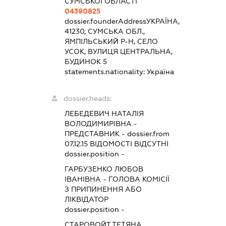
СУМСЬКОЇ ОБЛАСТІ
04390825
dossier.founderAddress
УКРАЇНА,
41230, СУМСЬКА ОБЛ.,
ЯМПІЛЬСЬКИЙ Р-Н, СЕЛО
УСОК, ВУЛИЦЯ ЦЕНТРАЛЬНА,
БУДИНОК 5
statements.nationality:
Україна
dossier.heads:
ЛЕБЕДЕВИЧ НАТАЛІЯ
ВОЛОДИМИРІВНА
-
ПРЕДСТАВНИК
- dossier.from
07.12.15
ВІДОМОСТІ ВІДСУТНІ
dossier.position -
ГАРБУЗЕНКО ЛЮБОВ
ІВАНІВНА
-
ГОЛОВА КОМІСІЇ
З ПРИПИНЕННЯ АБО
ЛІКВІДАТОР
dossier.position -
СТАРОВОЙТ ТЕТЯНА