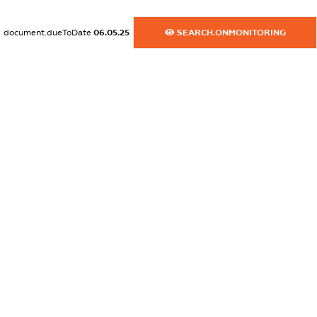
dossier.rfSanctions
document.dueToDate
06.05.25
SEARCH.ONMONITORING
XXXXXXXXXX
dossier.russian_reg_title
XXXXXXXXXX
dossier.commercial_info.title
dossier.commercial_info.postal_address
XXXXXXXXXX
dossier.commercial_info.phone
XXXXXXXXXX
dossier.commercial_info.fax
XXXXXXXXXX
dossier.commercial_info.email