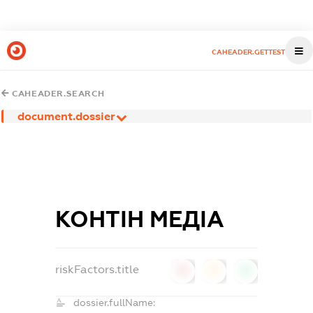
CAHEADER.GETTEST
CAHEADER.SEARCH
document.dossier
КОНТІН МЕДІА
riskFactors.title
0
0
0
dossier.fullName: