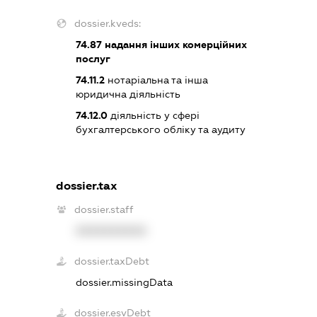
dossier.kveds:
74.87
надання інших комерційних
послуг
74.11.2
нотаріальна та інша
юридична діяльність
74.12.0
діяльність у сфері
бухгалтерського обліку та аудиту
dossier.tax
dossier.staff
XXXXXXXXXX
dossier.taxDebt
dossier.missingData
dossier.esvDebt