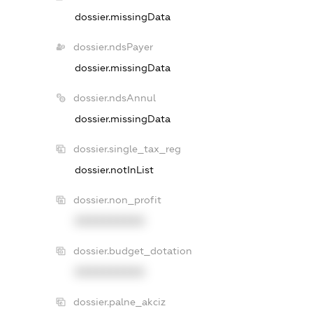
dossier.missingData
dossier.ndsPayer
dossier.missingData
dossier.ndsAnnul
dossier.missingData
dossier.single_tax_reg
dossier.notInList
dossier.non_profit
XXXXXXXXXX
dossier.budget_dotation
XXXXXXXXXX
dossier.palne_akciz