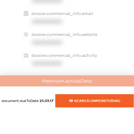
XXXXXXXXXX
dossier.commercial_info.email
XXXXXXXXXX
dossier.commercial_info.website
XXXXXXXXXX
dossier.commercial_info.activity
XXXXXXXXXX
freemium.actualData
freemium.exampleText_1
freemium.exampleText_2
freemium.anonymousPerSearch2
document.dueToDate
25.03.17
SEARCH.ONMONITORING
FREEMIUM.DETAILS
FREEMIUM.REGISTER