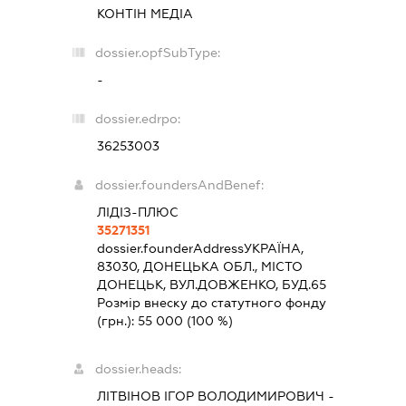
КОНТІН МЕДІА
dossier.opfSubType:
-
dossier.edrpo:
36253003
dossier.foundersAndBenef:
ЛІДІЗ-ПЛЮС
35271351
dossier.founderAddress
УКРАЇНА,
83030, ДОНЕЦЬКА ОБЛ., МІСТО
ДОНЕЦЬК, ВУЛ.ДОВЖЕНКО, БУД.65
Розмір внеску до статутного фонду
(грн.):
55 000
(100 %)
dossier.heads:
ЛІТВІНОВ ІГОР ВОЛОДИМИРОВИЧ
-