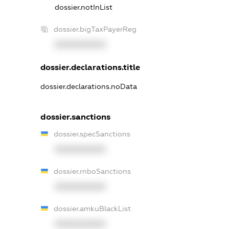
dossier.notInList
dossier.bigTaxPayerReg
XXXXXXXXXX
dossier.declarations.title
dossier.declarations.noData
dossier.sanctions
dossier.specSanctions
XXXXXXXXXX
dossier.rnboSanctions
XXXXXXXXXX
dossier.amkuBlackList
XXXXXXXXXX