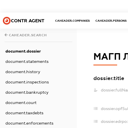
CONTR AGENT
CAHEADER.COMPANIES
CAHEADER.PERSONS
CAHEADER.SEARCH
document.dossier
МАГП 
document.statements
document.history
dossier.title
document.inspections
dossier.fullN
document.bankruptcy
document.court
dossier.opfSu
document.taxdebts
dossier.edrpo:
document.enforcements