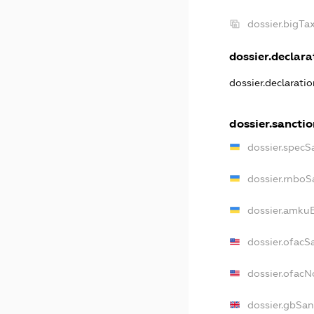
dossier.bigT
dossier.declarat
dossier.declarati
dossier.sancti
dossier.specS
dossier.rnboS
dossier.amkuB
dossier.ofacS
dossier.ofac
dossier.gbSan