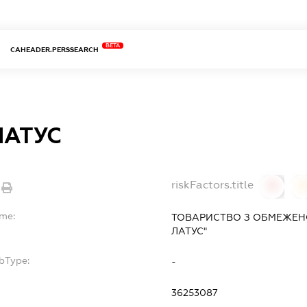
BETA
CAHEADER.PERSSEARCH
ЛАТУС
riskFactors.title
0
ame:
ТОВАРИСТВО З ОБМЕЖЕН
ЛАТУС"
bType:
-
36253087