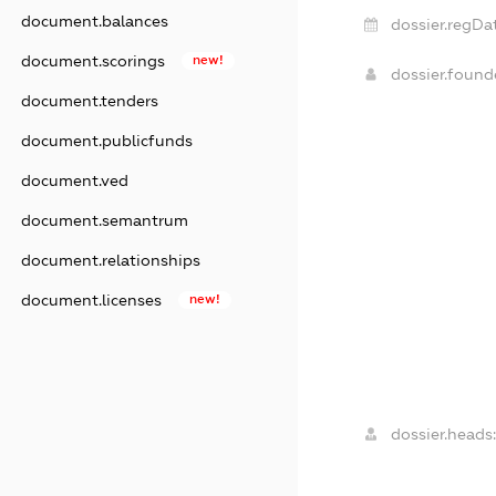
document.balances
dossier.regDa
document.scorings
new!
dossier.foun
document.tenders
document.publicfunds
document.ved
document.semantrum
document.relationships
document.licenses
new!
dossier.heads