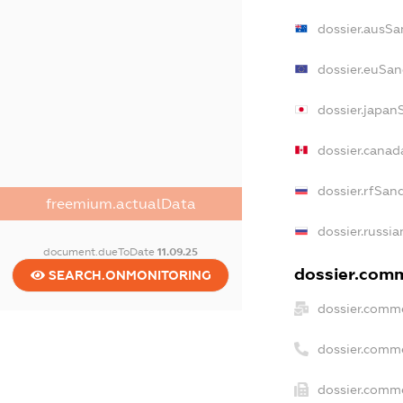
dossier.ausSa
dossier.euSan
dossier.japan
dossier.cana
dossier.rfSan
freemium.actualData
dossier.russia
document.dueToDate
11.09.25
dossier.comm
SEARCH.ONMONITORING
dossier.comme
dossier.comm
dossier.comme