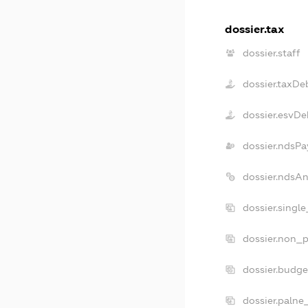
dossier.tax
dossier.staff
dossier.taxDe
dossier.esvDe
dossier.ndsPa
dossier.ndsA
dossier.singl
dossier.non_p
dossier.budg
dossier.palne