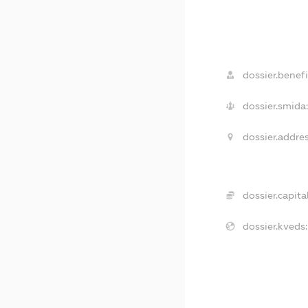
dossier.benefi
dossier.smida
dossier.addres
dossier.capital
dossier.kveds: