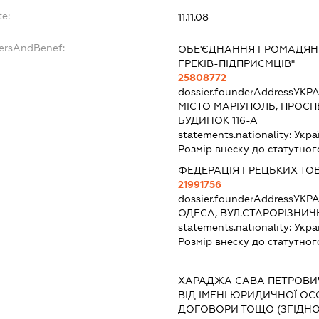
te:
11.11.08
dersAndBenef:
ОБЕ'ЄДНАННЯ ГРОМАДЯН
ГРЕКІВ-ПІДПРИЄМЦІВ"
25808772
dossier.founderAddress
УКРА
МІСТО МАРІУПОЛЬ, ПРОСП
БУДИНОК 116-А
statements.nationality:
Укра
Розмір внеску до статутног
ФЕДЕРАЦІЯ ГРЕЦЬКИХ ТО
21991756
dossier.founderAddress
УКРА
ОДЕСА, ВУЛ.СТАРОРІЗНИЧН
statements.nationality:
Укра
Розмір внеску до статутног
:
ХАРАДЖА САВА ПЕТРОВИ
ВІД ІМЕНІ ЮРИДИЧНОЇ ОС
ДОГОВОРИ ТОЩО (ЗГІДНО