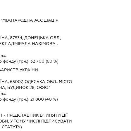
 "МІЖНАРОДНА АСОЦІАЦІЯ
ЇНА, 87534, ДОНЕЦЬКА ОБЛ.,
ЕКТ АДМІРАЛА НАХІМОВА ,
їна
о фонду (грн.):
32 700
(60 %)
ВАРИСТВ УКРАЇНИ
ЇНА, 65007, ОДЕСЬКА ОБЛ., МІСТО
А, БУДИНОК 28, ОФІС 1
їна
о фонду (грн.):
21 800
(40 %)
Ч
-
ПРЕДСТАВНИК
ВЧИНЯТИ ДІЇ
ОБИ, У ТОМУ ЧИСЛІ ПІДПИСУВАТИ
 СТАТУТУ)