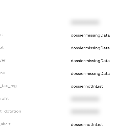
XXXXXXXXXX
bt
dossier.missingData
bt
dossier.missingData
yer
dossier.missingData
nnul
dossier.missingData
e_tax_reg
dossier.notInList
rofit
XXXXXXXXXX
et_dotation
XXXXXXXXXX
_akciz
dossier.notInList