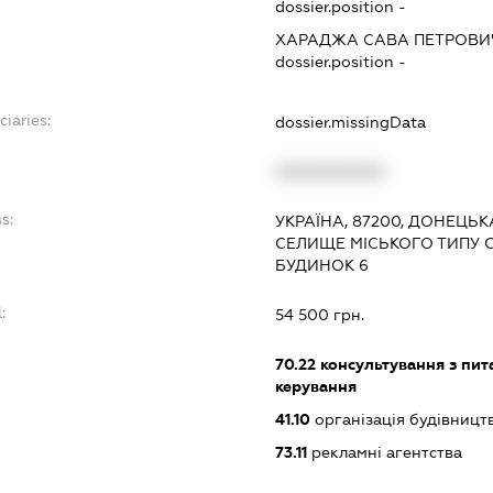
dossier.position -
ХАРАДЖА САВА ПЕТРОВИ
dossier.position -
ciaries:
dossier.missingData
:
XXXXXXXXXX
s:
УКРАЇНА, 87200, ДОНЕЦЬК
СЕЛИЩЕ МІСЬКОГО ТИПУ 
БУДИНОК 6
:
54 500 грн.
70.22
консультування з пита
керування
41.10
організація будівницт
73.11
рекламні агентства