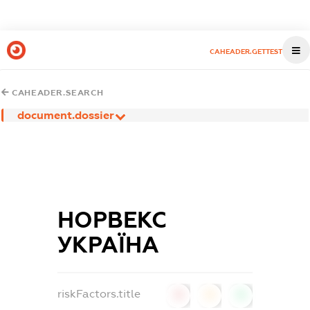
CAHEADER.GETTEST
CAHEADER.SEARCH
document.dossier
НОРВЕКС
УКРАЇНА
riskFactors.title
0
0
0