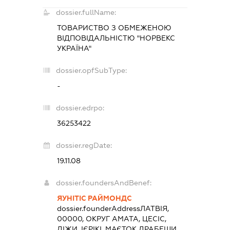
dossier.fullName:
ТОВАРИСТВО З ОБМЕЖЕНОЮ
ВІДПОВІДАЛЬНІСТЮ "НОРВЕКС
УКРАЇНА"
dossier.opfSubType:
-
dossier.edrpo:
36253422
dossier.regDate:
19.11.08
dossier.foundersAndBenef:
ЯУНІТІС РАЙМОНДС
dossier.founderAddress
ЛАТВІЯ,
00000, ОКРУГ АМАТА, ЦЕСІС,
ДІЖИ, ІЄРІКІ, МАЄТОК ДРАБЕШИ