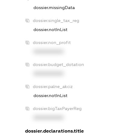
dossier.missingData
dossier.single_tax_reg
dossier.notInList
dossier.non_profit
XXXXXXXXXX
dossier.budget_dotation
XXXXXXXXXX
dossier.palne_akciz
dossier.notInList
dossier.bigTaxPayerReg
XXXXXXXXXX
dossier.declarations.title