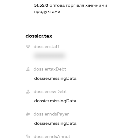
51.55.0
оптова торгівля хімічними
продуктами
dossier.tax
dossier.staff
XXXXXXXXXX
dossier.taxDebt
dossier.missingData
dossier.esvDebt
dossier.missingData
dossier.ndsPayer
dossier.missingData
dossier.ndsAnnul