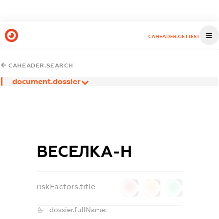
CAHEADER.GETTEST
CAHEADER.SEARCH
document.dossier
ВЕСЕЛКА-Н
riskFactors.title
0
0
0
dossier.fullName: