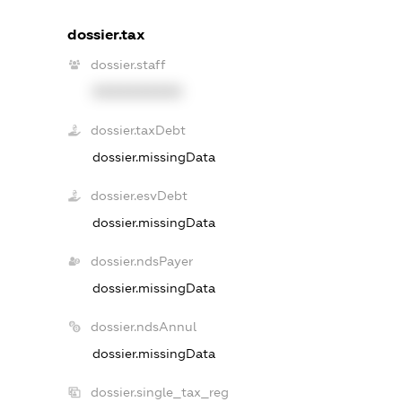
dossier.tax
dossier.staff
XXXXXXXXXX
dossier.taxDebt
dossier.missingData
dossier.esvDebt
dossier.missingData
dossier.ndsPayer
dossier.missingData
dossier.ndsAnnul
dossier.missingData
dossier.single_tax_reg