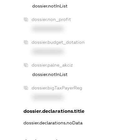
dossier.notInList
dossier.non_profit
XXXXXXXXXX
dossier.budget_dotation
XXXXXXXXXX
dossier.palne_akciz
dossier.notInList
dossier.bigTaxPayerReg
XXXXXXXXXX
dossier.declarations.title
dossier.declarations.noData