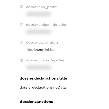
dossier.non_profit
XXXXXXXXXX
dossier.budget_dotation
XXXXXXXXXX
dossier.palne_akciz
dossier.notInList
dossier.bigTaxPayerReg
XXXXXXXXXX
dossier.declarations.title
dossier.declarations.noData
dossier.sanctions