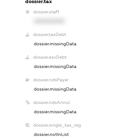
dossier.tax
dossier.staff
XXXXXXXXXX
dossier.taxDebt
dossier.missingData
dossier.esvDebt
dossier.missingData
dossier.ndsPayer
dossier.missingData
dossier.ndsAnnul
dossier.missingData
dossier.single_tax_reg
dossier.notInList