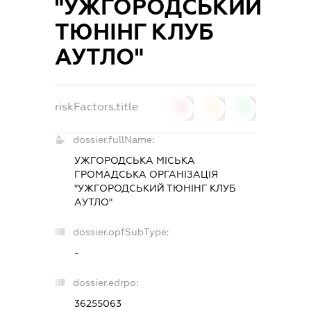
"УЖГОРОДСЬКИЙ
ТЮНІНГ КЛУБ
АУТЛО"
riskFactors.title
0
0
0
dossier.fullName:
УЖГОРОДСЬКА МІСЬКА
ГРОМАДСЬКА ОРГАНІЗАЦІЯ
"УЖГОРОДСЬКИЙ ТЮНІНГ КЛУБ
АУТЛО"
dossier.opfSubType:
-
dossier.edrpo:
36255063