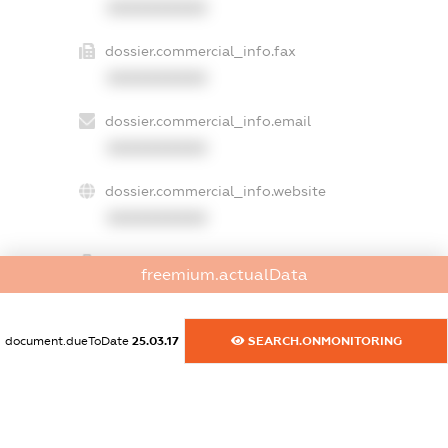
XXXXXXXXXX
dossier.commercial_info.fax
XXXXXXXXXX
dossier.commercial_info.email
XXXXXXXXXX
dossier.commercial_info.website
XXXXXXXXXX
dossier.commercial_info.activity
freemium.actualData
XXXXXXXXXX
document.dueToDate
25.03.17
SEARCH.ONMONITORING
freemium.exampleText_1
freemium.exampleText_2
freemium.anonymousPerSearch2
FREEMIUM.DETAILS