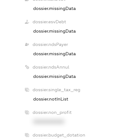
dossier.missingData
dossier.esvDebt
dossier.missingData
dossier.ndsPayer
dossier.missingData
dossier.ndsAnnul
dossier.missingData
dossier.single_tax_reg
dossier.notInList
dossier.non_profit
XXXXXXXXXX
dossier.budget_dotation