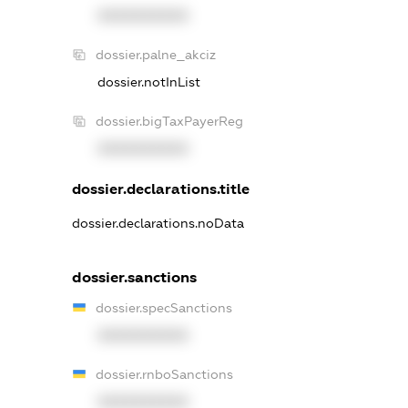
XXXXXXXXXX
dossier.palne_akciz
dossier.notInList
dossier.bigTaxPayerReg
XXXXXXXXXX
dossier.declarations.title
dossier.declarations.noData
dossier.sanctions
dossier.specSanctions
XXXXXXXXXX
dossier.rnboSanctions
XXXXXXXXXX