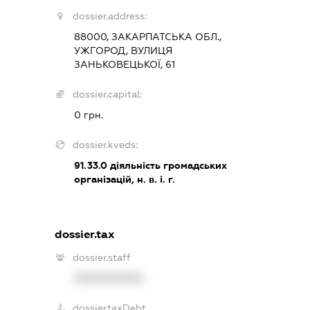
dossier.address:
88000, ЗАКАРПАТСЬКА ОБЛ.,
УЖГОРОД, ВУЛИЦЯ
ЗАНЬКОВЕЦЬКОЇ, 61
dossier.capital:
0 грн.
dossier.kveds:
91.33.0
діяльність громадських
організацій, н. в. і. г.
dossier.tax
dossier.staff
XXXXXXXXXX
dossier.taxDebt