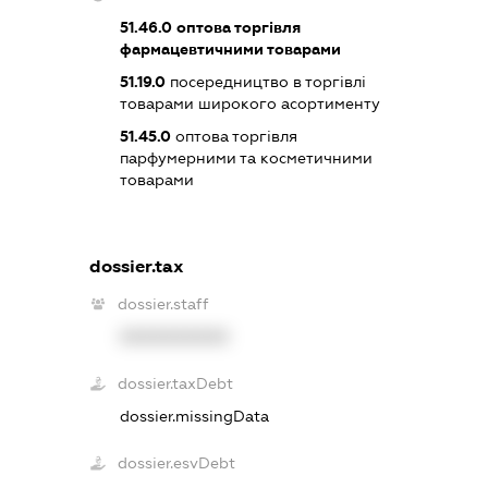
51.46.0
оптова торгівля
фармацевтичними товарами
51.19.0
посередництво в торгівлі
товарами широкого асортименту
51.45.0
оптова торгівля
парфумерними та косметичними
товарами
dossier.tax
dossier.staff
XXXXXXXXXX
dossier.taxDebt
dossier.missingData
dossier.esvDebt