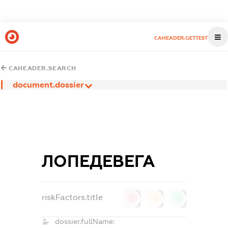
CAHEADER.GETTEST
CAHEADER.SEARCH
document.dossier
ЛОПЕДЕВЕГА
riskFactors.title
0
0
0
dossier.fullName: