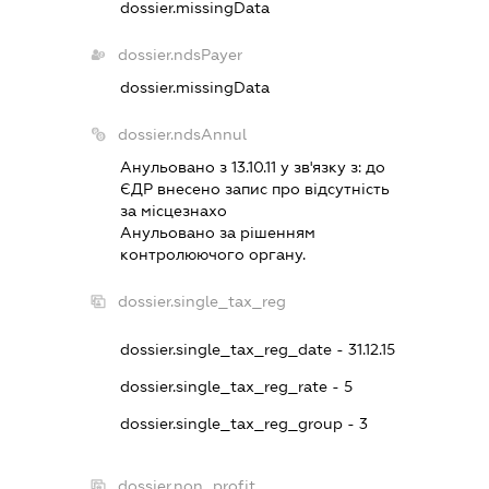
dossier.missingData
dossier.ndsPayer
dossier.missingData
dossier.ndsAnnul
Анульовано з 13.10.11 у зв'язку з:
до
ЄДР внесено запис про вiдсутнiсть
за мiсцезнахо
Анульовано за рiшенням
контролюючого органу.
dossier.single_tax_reg
dossier.single_tax_reg_date - 31.12.15
dossier.single_tax_reg_rate - 5
dossier.single_tax_reg_group - 3
dossier.non_profit