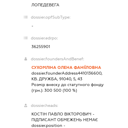
ЛОПЕДЕВЕГА
dossier.opfSubType:
-
dossier.edrpo:
36255901
dossier.foundersAndBenef:
СУХОМЛІНА ОЛЕНА ФАНІЇЛОВНА
dossier.founderAddress
4410136600,
КВ. ДРУЖБА, 91040, 5, 43
Розмір внеску до статутного фонду
(грн.):
300 500
(100 %)
dossier.heads:
КОСТІН ПАВЛО ВІКТОРОВИЧ
-
ПІДПИСАНТ
ОБМЕЖЕНЬ НЕМАЄ
dossier.position -