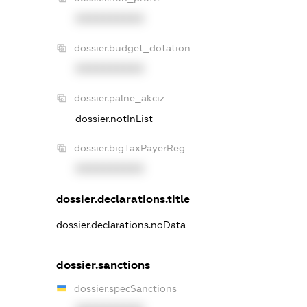
XXXXXXXXXX
dossier.budget_dotation
XXXXXXXXXX
dossier.palne_akciz
dossier.notInList
dossier.bigTaxPayerReg
XXXXXXXXXX
dossier.declarations.title
dossier.declarations.noData
dossier.sanctions
dossier.specSanctions