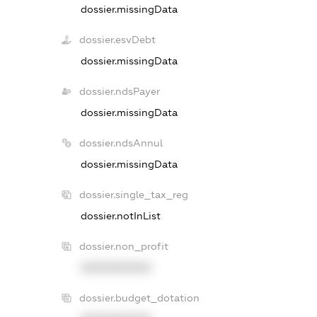
dossier.missingData
dossier.esvDebt
dossier.missingData
dossier.ndsPayer
dossier.missingData
dossier.ndsAnnul
dossier.missingData
dossier.single_tax_reg
dossier.notInList
dossier.non_profit
XXXXXXXXXX
dossier.budget_dotation