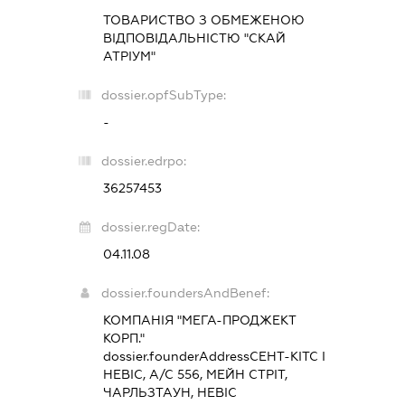
ТОВАРИСТВО З ОБМЕЖЕНОЮ
ВІДПОВІДАЛЬНІСТЮ "СКАЙ
АТРІУМ"
dossier.opfSubType:
-
dossier.edrpo:
36257453
dossier.regDate:
04.11.08
dossier.foundersAndBenef:
КОМПАНІЯ "МЕГА-ПРОДЖЕКТ
КОРП."
dossier.founderAddress
СЕНТ-КІТС І
НЕВІС, А/С 556, МЕЙН СТРІТ,
ЧАРЛЬЗТАУН, НЕВІС