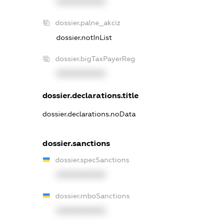
XXXXXXXXXX
dossier.palne_akciz
dossier.notInList
dossier.bigTaxPayerReg
XXXXXXXXXX
dossier.declarations.title
dossier.declarations.noData
dossier.sanctions
dossier.specSanctions
XXXXXXXXXX
dossier.rnboSanctions
XXXXXXXXXX