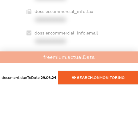
dossier.commercial_info.fax
XXXXXXXXXX
dossier.commercial_info.email
XXXXXXXXXX
dossier.commercial_info.website
freemium.actualData
XXXXXXXXXX
dossier.commercial_info.activity
document.dueToDate
29.06.24
SEARCH.ONMONITORING
XXXXXXXXXX
freemium.exampleText_1
freemium.exampleText_2
freemium.anonymousPerSearch2
FREEMIUM.DETAILS