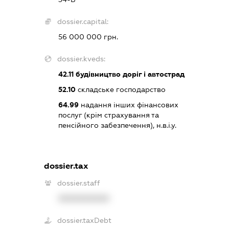
dossier.capital:
56 000 000 грн.
dossier.kveds:
42.11
будівництво доріг і автострад
52.10
складське господарство
64.99
надання інших фінансових
послуг (крім страхування та
пенсійного забезпечення), н.в.і.у.
dossier.tax
dossier.staff
XXXXXXXXXX
dossier.taxDebt