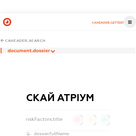
CAHEADER.GETTEST
CAHEADER.SEARCH
document.dossier
СКАЙ АТРІУМ
riskFactors.title
0
0
0
dossier.fullName: