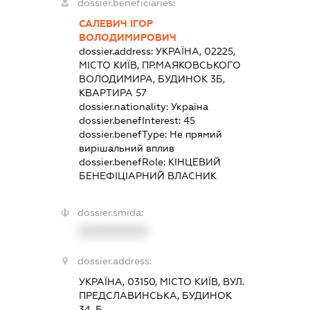
dossier.beneficiaries:
САЛЕВИЧ ІГОР
ВОЛОДИМИРОВИЧ
dossier.address:
УКРАЇНА, 02225,
МІСТО КИЇВ, ПР.МАЯКОВСЬКОГО
ВОЛОДИМИРА, БУДИНОК 3Б,
КВАРТИРА 57
dossier.nationality:
Україна
dossier.benefInterest:
45
dossier.benefType:
Не прямий
вирішальний вплив
dossier.benefRole:
КІНЦЕВИЙ
БЕНЕФІЦІАРНИЙ ВЛАСНИК
dossier.smida:
XXXXXXXXXX
dossier.address:
УКРАЇНА, 03150, МІСТО КИЇВ, ВУЛ.
ПРЕДСЛАВИНСЬКА, БУДИНОК
34-Б