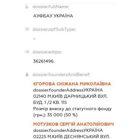
dossier.fullName:
АУФБАУ УКРАЇНА
dossier.opfSubType:
-
dossier.edrpo:
36261496
dossier.foundersAndBenef:
ЄГОРОВА СНІЖАНА МИКОЛАЇВНА
dossier.founderAddress
УКРАЇНА
02140 М.КИЇВ ДАРНИЦЬКИЙ ВУЛ.
БУД. 1 /2 КВ. 115
Розмір внеску до статутного фонду
(грн.):
35 000
(50 %)
МОТУЗКОВ СЕРГІЙ АНАТОЛІЙОВИЧ
dossier.founderAddress
УКРАЇНА
02225 М.КИЇВ ДЕСНЯНСЬКИЙ ВУЛ.