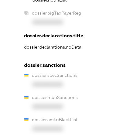
dossier.notInList
dossier.bigTaxPayerReg
XXXXXXXXXX
dossier.declarations.title
dossier.declarations.noData
dossier.sanctions
dossier.specSanctions
XXXXXXXXXX
dossier.rnboSanctions
XXXXXXXXXX
dossier.amkuBlackList
XXXXXXXXXX