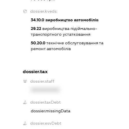
dossier.kveds:
34.10.0
виробництво автомобілів
29.22
виробництва підіймально-
транспортного устатковання
50.20.0
технічне обслуговування та
ремонт автомобілів
dossier.tax
dossier.staff
XXXXXXXXXX
dossier.taxDebt
dossier.missingData
dossier.esvDebt