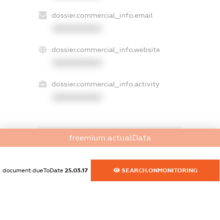
dossier.commercial_info.email
XXXXXXXXXX
dossier.commercial_info.website
XXXXXXXXXX
dossier.commercial_info.activity
XXXXXXXXXX
freemium.actualData
freemium.exampleText_1
freemium.exampleText_2
freemium.anonymousPerSearch2
document.dueToDate
25.03.17
SEARCH.ONMONITORING
FREEMIUM.DETAILS
FREEMIUM.REGISTER