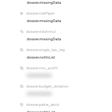
dossier.missingData
dossier.ndsPayer
dossier.missingData
dossier.ndsAnnul
dossier.missingData
dossier.single_tax_reg
dossier.notInList
dossier.non_profit
XXXXXXXXXX
dossier.budget_dotation
XXXXXXXXXX
dossier.palne_akciz