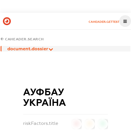
CAHEADER.GETTEST
CAHEADER.SEARCH
document.dossier
АУФБАУ
УКРАЇНА
riskFactors.title
0
0
0