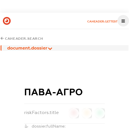
CAHEADER.GETTEST
CAHEADER.SEARCH
document.dossier
ПАВА-АГРО
riskFactors.title
0
0
0
dossier.fullName: