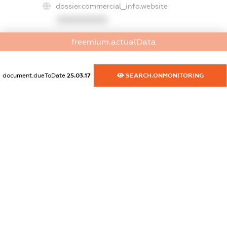
dossier.commercial_info.website
XXXXXXXXXX
dossier.commercial_info.activity
freemium.actualData
XXXXXXXXXX
document.dueToDate
25.03.17
SEARCH.ONMONITORING
freemium.exampleText_1
freemium.exampleText_2
freemium.anonymousPerSearch2
FREEMIUM.DETAILS
FREEMIUM.REGISTER