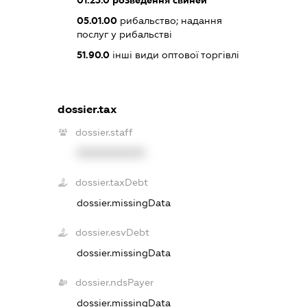
05.01.00
рибальство; надання
послуг у рибальстві
51.90.0
інші види оптової торгівлі
dossier.tax
dossier.staff
XXXXXXXXXX
dossier.taxDebt
dossier.missingData
dossier.esvDebt
dossier.missingData
dossier.ndsPayer
dossier.missingData