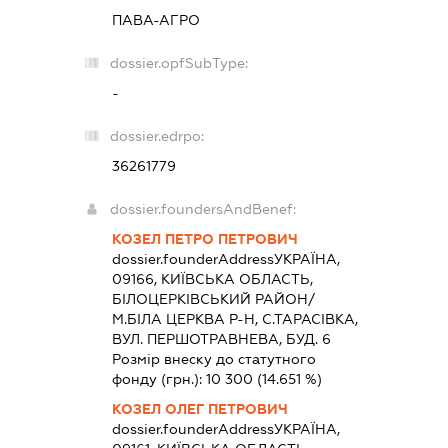
ПАВА-АГРО
dossier.opfSubType:
-
dossier.edrpo:
36261779
dossier.foundersAndBenef:
КОЗЕЛ ПЕТРО ПЕТРОВИЧ
dossier.founderAddress
УКРАЇНА,
09166, КИЇВСЬКА ОБЛАСТЬ,
БIЛОЦЕРКIВСЬКИЙ РАЙОН/
М.БIЛА ЦЕРКВА Р-Н, С.ТАРАСІВКА,
ВУЛ. ПЕРШОТРАВНЕВА, БУД. 6
Розмір внеску до статутного
фонду (грн.):
10 300
(14.651 %)
КОЗЕЛ ОЛЕГ ПЕТРОВИЧ
dossier.founderAddress
УКРАЇНА,