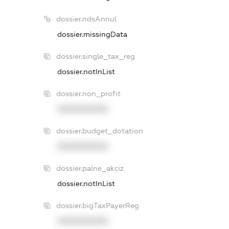
dossier.ndsAnnul
dossier.missingData
dossier.single_tax_reg
dossier.notInList
dossier.non_profit
XXXXXXXXXX
dossier.budget_dotation
XXXXXXXXXX
dossier.palne_akciz
dossier.notInList
dossier.bigTaxPayerReg
XXXXXXXXXX