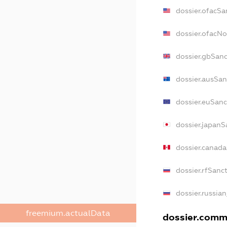
dossier.ofacSa
dossier.ofacN
dossier.gbSan
dossier.ausSan
dossier.euSanc
dossier.japanS
dossier.canad
dossier.rfSanc
dossier.russia
freemium.actualData
dossier.comme