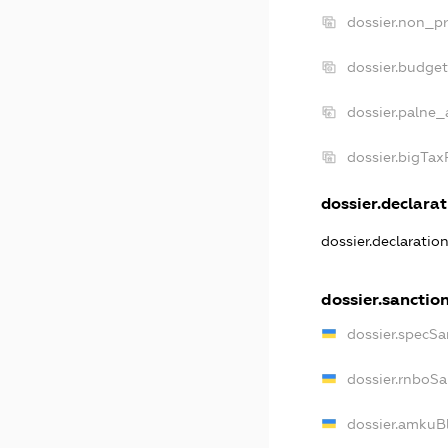
dossier.non_pr
dossier.budge
dossier.palne_
dossier.bigTa
dossier.declarat
dossier.declaratio
dossier.sanctio
dossier.specSa
dossier.rnboSa
dossier.amkuBl