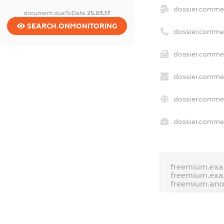
dossier.comme
document.dueToDate
25.03.17
SEARCH.ONMONITORING
dossier.comme
dossier.commer
dossier.commer
dossier.commer
dossier.commer
freemium.exa
freemium.ex
freemium.an
FREEMIUM.D