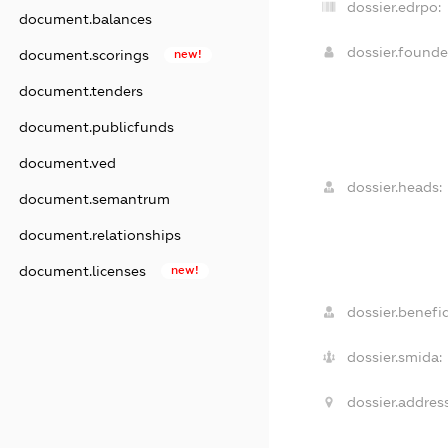
dossier.edrpo:
document.balances
dossier.found
document.scorings
new!
document.tenders
document.publicfunds
document.ved
dossier.heads:
document.semantrum
document.relationships
document.licenses
new!
dossier.benefic
dossier.smida:
dossier.address