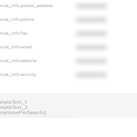
rcial_info.postal_address
XXXXXXXXXX
rcial_info.phone
XXXXXXXXXX
cial_info.fax
XXXXXXXXXX
cial_info.email
XXXXXXXXXX
cial_info.website
XXXXXXXXXX
cial_info.activity
XXXXXXXXXX
mpleText_1
ampleText_2
onymousPerSearch2
ETAILS
FREEMIUM.REGISTER