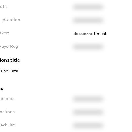
ofit
XXXXXXXXXX
t_dotation
XXXXXXXXXX
akciz
dossier.notInList
xPayerReg
XXXXXXXXXX
ions.title
ns.noData
ns
nctions
XXXXXXXXXX
nctions
XXXXXXXXXX
ackList
XXXXXXXXXX