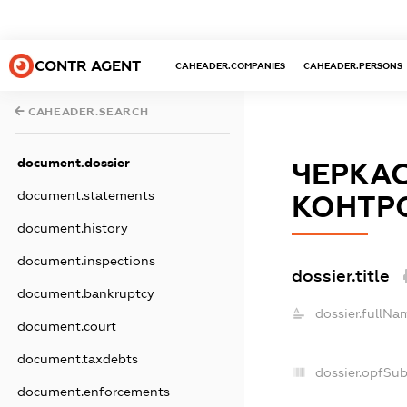
CONTR AGENT
CAHEADER.COMPANIES
CAHEADER.PERSONS
CAHEADER.SEARCH
document.dossier
ЧЕРКАС
document.statements
КОНТРО
document.history
document.inspections
dossier.title
document.bankruptcy
dossier.fullNa
document.court
document.taxdebts
dossier.opfSu
document.enforcements