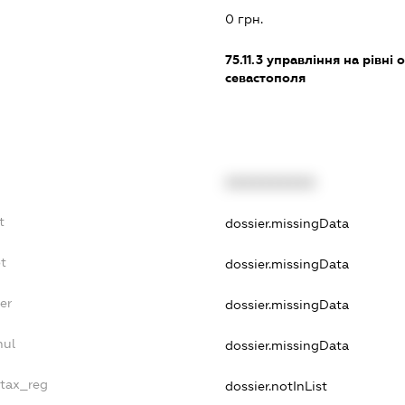
0 грн.
75.11.3
управління на рівні о
севастополя
XXXXXXXXXX
t
dossier.missingData
bt
dossier.missingData
er
dossier.missingData
nul
dossier.missingData
_tax_reg
dossier.notInList