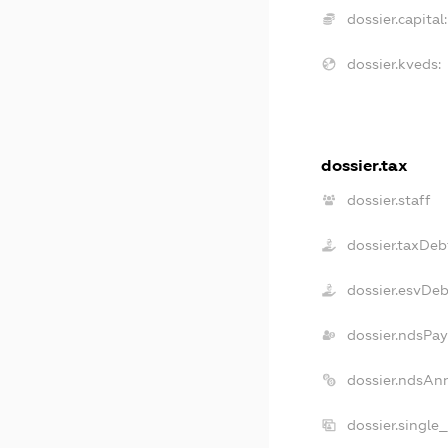
dossier.capital:
dossier.kveds:
dossier.tax
dossier.staff
dossier.taxDeb
dossier.esvDe
dossier.ndsPay
dossier.ndsAn
dossier.single