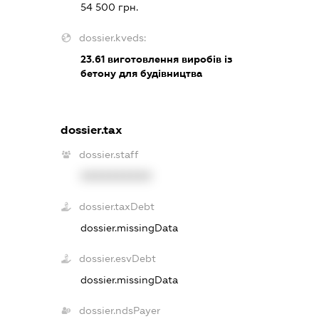
54 500 грн.
dossier.kveds:
23.61
виготовлення виробів із
бетону для будівництва
dossier.tax
dossier.staff
XXXXXXXXXX
dossier.taxDebt
dossier.missingData
dossier.esvDebt
dossier.missingData
dossier.ndsPayer