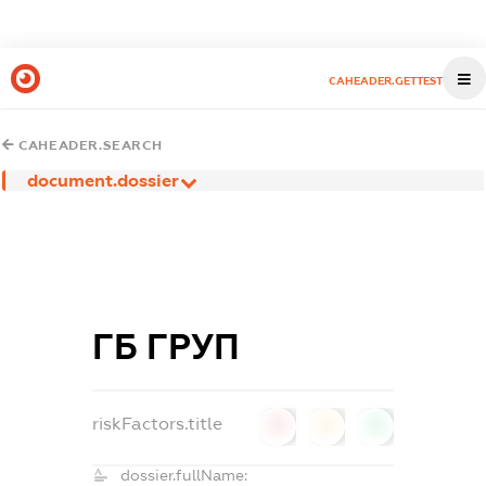
CAHEADER.GETTEST
CAHEADER.SEARCH
document.dossier
ГБ ГРУП
riskFactors.title
0
0
0
dossier.fullName: