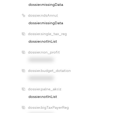
dossier.missingData
dossier.ndsAnnul
dossier.missingData
dossier.single_tax_reg
dossier.notInList
dossier.non_profit
XXXXXXXXXX
dossier.budget_dotation
XXXXXXXXXX
dossier.palne_akciz
dossier.notInList
dossier.bigTaxPayerReg