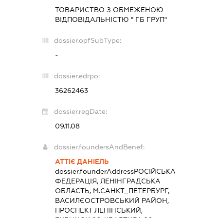
ТОВАРИСТВО З ОБМЕЖЕНОЮ
ВІДПОВІДАЛЬНІСТЮ " ГБ ГРУП"
dossier.opfSubType:
-
dossier.edrpo:
36262463
dossier.regDate:
09.11.08
dossier.foundersAndBenef:
АТТІЄ ДАНІЕЛЬ
dossier.founderAddress
РОСІЙСЬКА
ФЕДЕРАЦІЯ, ЛЕНІНГРАДСЬКА
ОБЛАСТЬ, М.САНКТ_ПЕТЕРБУРГ,
ВАСИЛЄОСТРОВСЬКИЙ РАЙОН,
ПРОСПЕКТ ЛЕНІНСЬКИЙ,