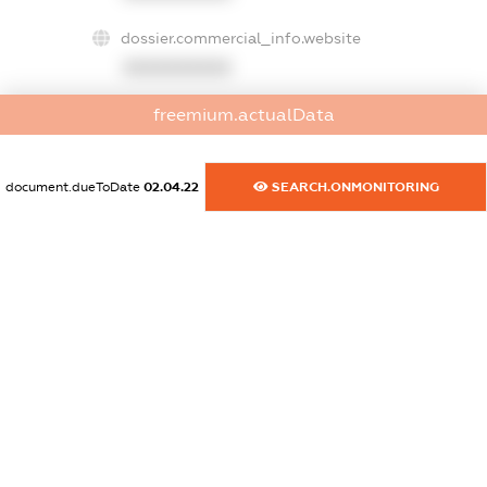
dossier.commercial_info.website
XXXXXXXXXX
freemium.actualData
dossier.commercial_info.activity
XXXXXXXXXX
document.dueToDate
02.04.22
SEARCH.ONMONITORING
freemium.exampleText_1
freemium.exampleText_2
freemium.anonymousPerSearch2
FREEMIUM.DETAILS
FREEMIUM.REGISTER