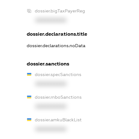
dossier.bigTaxPayerReg
XXXXXXXXXX
dossier.declarations.title
dossier.declarations.noData
dossier.sanctions
dossier.specSanctions
XXXXXXXXXX
dossier.rnboSanctions
XXXXXXXXXX
dossier.amkuBlackList
XXXXXXXXXX