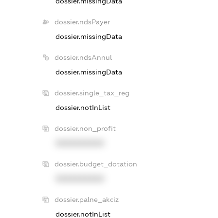
dossier.missingData
dossier.ndsPayer
dossier.missingData
dossier.ndsAnnul
dossier.missingData
dossier.single_tax_reg
dossier.notInList
dossier.non_profit
XXXXXXXXXX
dossier.budget_dotation
XXXXXXXXXX
dossier.palne_akciz
dossier.notInList