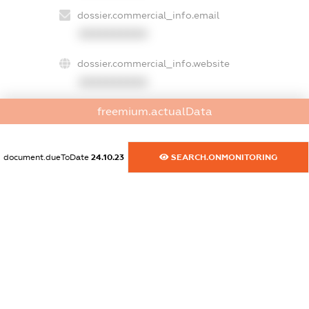
dossier.commercial_info.email
XXXXXXXXXX
dossier.commercial_info.website
XXXXXXXXXX
freemium.actualData
dossier.commercial_info.activity
XXXXXXXXXX
document.dueToDate
24.10.23
SEARCH.ONMONITORING
freemium.exampleText_1
freemium.exampleText_2
freemium.anonymousPerSearch2
FREEMIUM.DETAILS
FREEMIUM.REGISTER