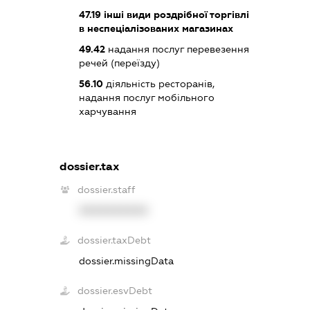
47.19
інші види роздрібної торгівлі
в неспеціалізованих магазинах
49.42
надання послуг перевезення
речей (переїзду)
56.10
діяльність ресторанів,
надання послуг мобільного
харчування
dossier.tax
dossier.staff
XXXXXXXXXX
dossier.taxDebt
dossier.missingData
dossier.esvDebt