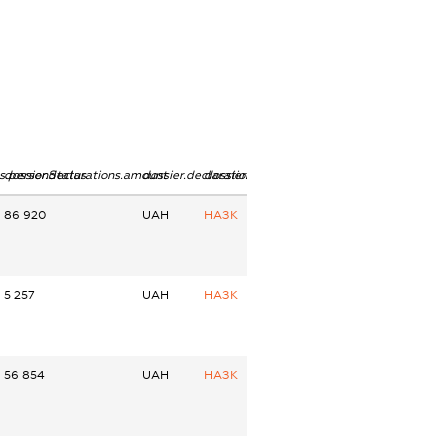
ns.personStatus
dossier.declarations.amount
dossier.declarations.currency
dossier.declarations.source
86 920
UAH
НАЗК
5 257
UAH
НАЗК
56 854
UAH
НАЗК