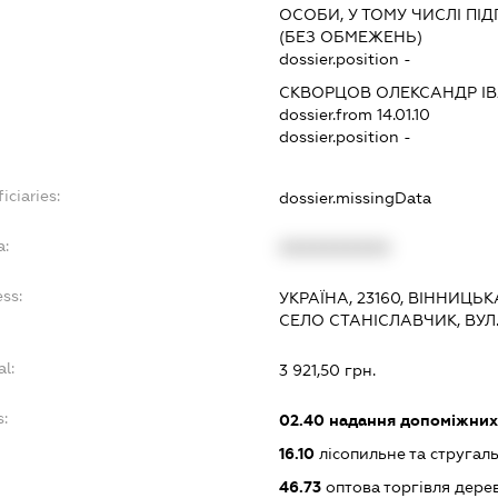
ОСОБИ, У ТОМУ ЧИСЛІ П
(БЕЗ ОБМЕЖЕНЬ)
dossier.position -
СКВОРЦОВ ОЛЕКСАНДР І
dossier.from 14.01.10
dossier.position -
iciaries:
dossier.missingData
a:
XXXXXXXXXX
ess:
УКРАЇНА, 23160, ВІННИЦЬ
СЕЛО СТАНІСЛАВЧИК, ВУЛ
al:
3 921,50 грн.
s:
02.40
надання допоміжних 
16.10
лісопильне та стругал
46.73
оптова торгівля дере