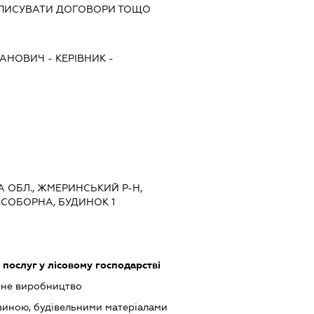
ІДПИСУВАТИ ДОГОВОРИ ТОЩО
ВАНОВИЧ
-
КЕРІВНИК
-
КА ОБЛ., ЖМЕРИНСЬКИЙ Р-Н,
.СОБОРНА, БУДИНОК 1
послуг у лісовому господарстві
ьне виробництво
виною, будівельними матеріалами