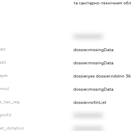
та санітарно-технічним об
XXXXXXXXXX
ebt
dossier.missingData
ebt
dossier.missingData
ayer
dossier.yes
dossier.ndsInn 
Annul
dossier.missingData
le_tax_reg
dossier.notInList
profit
XXXXXXXXXX
get_dotation
XXXXXXXXXX