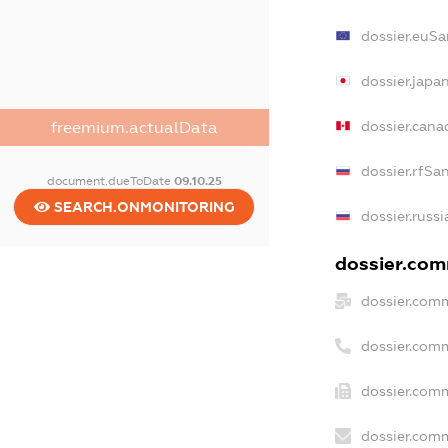
dossier.euSa
dossier.japa
dossier.can
freemium.actualData
dossier.rfSa
document.dueToDate
09.10.25
SEARCH.ONMONITORING
dossier.russ
dossier.comm
dossier.comm
dossier.com
dossier.comm
dossier.comm