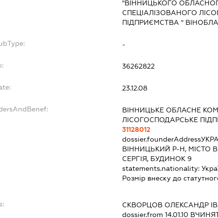
"ВІННИЦЬКОГО ОБЛАСНО
СПЕЦІАЛІЗОВАНОГО ЛІС
ПІДПРИЄМСТВА " ВІНОБЛА
SubType:
-
o:
36262822
ate:
23.12.08
ndersAndBenef:
ВІННИЦЬКЕ ОБЛАСНЕ КО
ЛІСОГОСПОДАРСЬКЕ ПІДП
31128012
dossier.founderAddress
УКРА
ВІННИЦЬКИЙ Р-Н, МІСТО В
СЕРГІЯ, БУДИНОК 9
statements.nationality:
Укра
Розмір внеску до статутног
s:
СКВОРЦОВ ОЛЕКСАНДР І
dossier.from 14.01.10
ВЧИНЯТИ