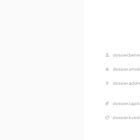
dossier.benef
dossier.smid
dossier.addr
dossier.capit
dossier.kved