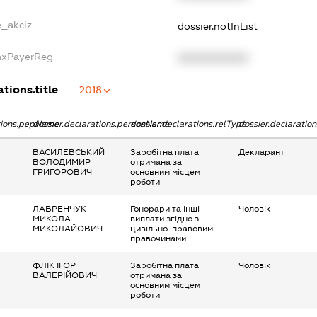
e_akciz
dossier.notInList
TaxPayerReg
XXXXXXXXXX
tions.title
2018
ations.pepName
dossier.declarations.personName
dossier.declarations.relType
dossier.declaratio
ВАСИЛЕВСЬКИЙ
Заробітна плата
Декларант
ВОЛОДИМИР
отримана за
ГРИГОРОВИЧ
основним місцем
роботи
ЛАВРЕНЧУК
Гонорари та інші
Чоловік
МИКОЛА
виплати згідно з
МИКОЛАЙОВИЧ
цивільно-правовим
правочинами
ФЛІК ІГОР
Заробітна плата
Чоловік
ВАЛЕРІЙОВИЧ
отримана за
основним місцем
роботи