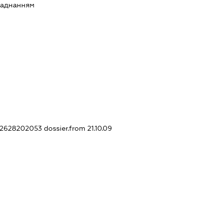
ладнанням
362628202053
dossier.from 21.10.09