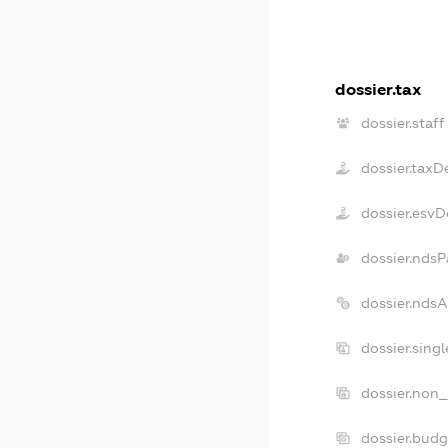
dossier.tax
dossier.staff
dossier.taxD
dossier.esvD
dossier.ndsP
dossier.nds
dossier.sing
dossier.non_
dossier.bud