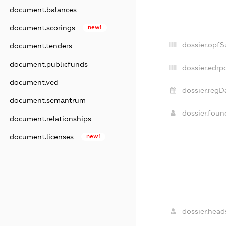
document.balances
document.scorings
new!
dossier.opf
document.tenders
document.publicfunds
dossier.edrp
document.ved
dossier.regD
document.semantrum
dossier.fou
document.relationships
document.licenses
new!
dossier.head