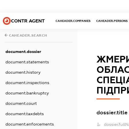
CONTR AGENT
CAHEADER.COMPANIES
CAHEADER.PERSONS
CAHEADER.SEARCH
document.dossier
ЖМЕРИ
document.statements
ОБЛА
document.history
СПЕЦІ
document.inspections
ПІДПР
document.bankruptcy
document.court
dossier.title
document.taxdebts
document.enforcements
dossier.full