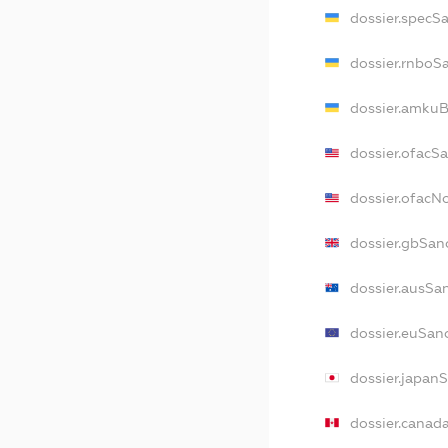
dossier.specS
dossier.rnboS
dossier.amkuB
dossier.ofacS
dossier.ofac
dossier.gbSan
dossier.ausSa
dossier.euSan
dossier.japan
dossier.canad