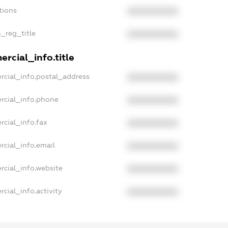
tions
XXXXXXXXXX
n_reg_title
XXXXXXXXXX
rcial_info.title
rcial_info.postal_address
XXXXXXXXXX
rcial_info.phone
XXXXXXXXXX
rcial_info.fax
XXXXXXXXXX
rcial_info.email
XXXXXXXXXX
rcial_info.website
XXXXXXXXXX
cial_info.activity
XXXXXXXXXX