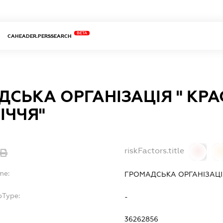
BETA
CAHEADER.PERSSEARCH
СЬКА ОРГАНІЗАЦІЯ " КРА
ІЧЧЯ"
riskFactors.title
0
0
me:
ГРОМАДСЬКА ОРГАНІЗАЦІЯ
bType:
-
36262856