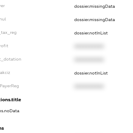
yer
dossier.missingData
nul
dossier.missingData
_tax_reg
dossier.notInList
ofit
XXXXXXXXXX
t_dotation
XXXXXXXXXX
akciz
dossier.notInList
xPayerReg
XXXXXXXXXX
ions.title
ons.noData
ns