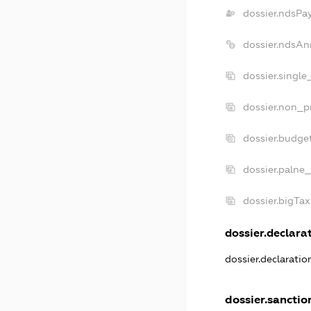
dossier.ndsPa
dossier.ndsAn
dossier.single
dossier.non_pr
dossier.budge
dossier.palne_
dossier.bigTa
dossier.declarat
dossier.declarati
dossier.sanctio