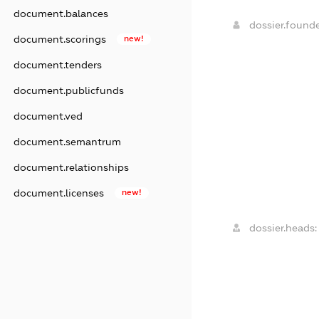
document.balances
dossier.found
document.scorings
new!
document.tenders
document.publicfunds
document.ved
document.semantrum
document.relationships
document.licenses
new!
dossier.heads: