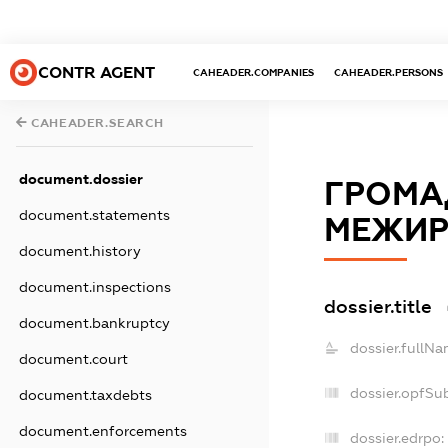
CONTR AGENT
CAHEADER.COMPANIES
CAHEADER.PERSONS
CAHEADER.SEARCH
document.dossier
ГРОМАД
document.statements
МЕЖИР
document.history
document.inspections
dossier.title
document.bankruptcy
dossier.fullNa
document.court
dossier.opfSu
document.taxdebts
document.enforcements
dossier.edrpo: