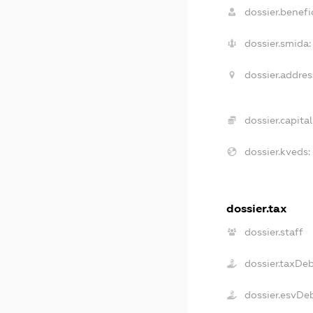
dossier.benefic
dossier.smida:
dossier.addres
dossier.capital
dossier.kveds:
dossier.tax
dossier.staff
dossier.taxDe
dossier.esvDe