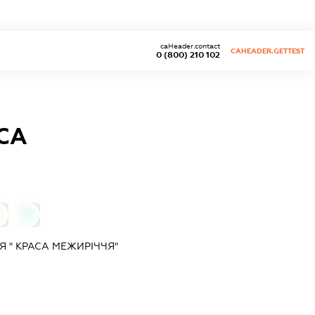
caHeader.contact
CAHEADER.GETTEST
0 (800) 210 102
СА
0
 " КРАСА МЕЖИРІЧЧЯ"