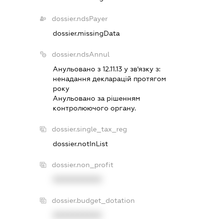
dossier.ndsPayer
dossier.missingData
dossier.ndsAnnul
Анульовано з 12.11.13 у зв'язку з:
ненадання декларацiй протягом
року
Анульовано за рiшенням
контролюючого органу.
dossier.single_tax_reg
dossier.notInList
dossier.non_profit
XXXXXXXXXX
dossier.budget_dotation
XXXXXXXXXX