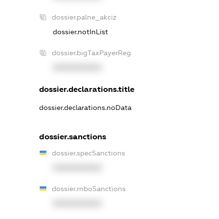
dossier.palne_akciz
dossier.notInList
dossier.bigTaxPayerReg
XXXXXXXXXX
dossier.declarations.title
dossier.declarations.noData
dossier.sanctions
dossier.specSanctions
XXXXXXXXXX
dossier.rnboSanctions
XXXXXXXXXX