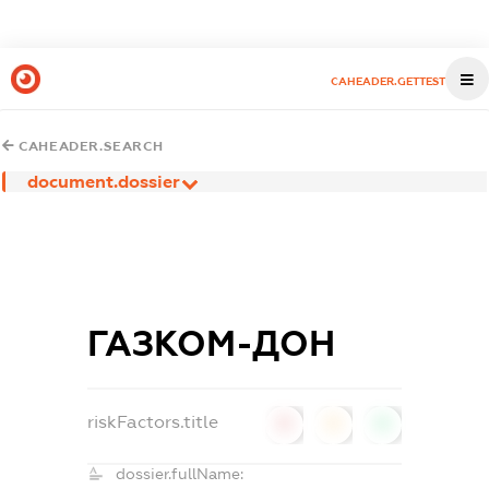
CAHEADER.GETTEST
CAHEADER.SEARCH
document.dossier
ГАЗКОМ-ДОН
riskFactors.title
0
0
0
dossier.fullName: