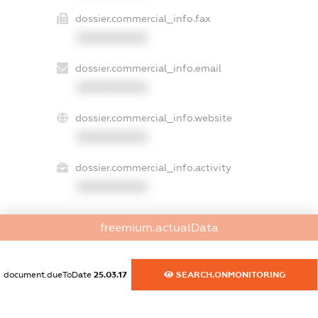
dossier.commercial_info.fax
XXXXXXXXXX
dossier.commercial_info.email
XXXXXXXXXX
dossier.commercial_info.website
XXXXXXXXXX
dossier.commercial_info.activity
XXXXXXXXXX
freemium.actualData
freemium.exampleText_1
freemium.exampleText_2
freemium.anonymousPerSearch2
document.dueToDate
25.03.17
SEARCH.ONMONITORING
FREEMIUM.DETAILS