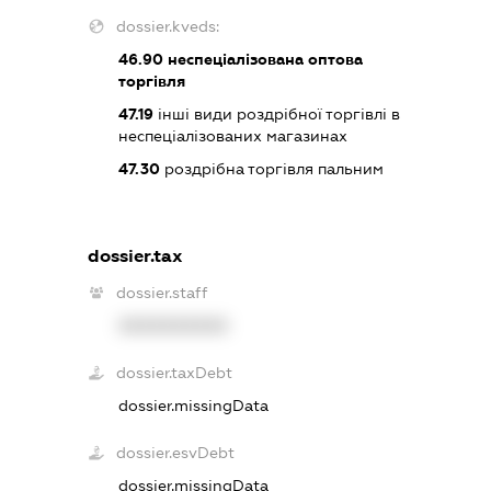
dossier.kveds:
46.90
неспеціалізована оптова
торгівля
47.19
інші види роздрібної торгівлі в
неспеціалізованих магазинах
47.30
роздрібна торгівля пальним
dossier.tax
dossier.staff
XXXXXXXXXX
dossier.taxDebt
dossier.missingData
dossier.esvDebt
dossier.missingData