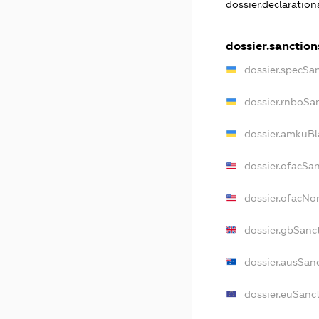
dossier.declaratio
dossier.sanction
dossier.specSa
dossier.rnboSa
dossier.amkuBl
dossier.ofacSa
dossier.ofacN
dossier.gbSanc
dossier.ausSan
dossier.euSanc