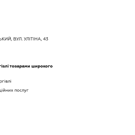
КИЙ, ВУЛ. УЛІТІНА, 43
гівлі товарами широкого
ргівлі
ійних послуг