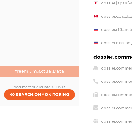
dossier.japanS
dossier.canada
dossier.rfSanct
dossier.russian
dossier.commer
dossier.commer
freemium.actualData
dossier.commer
document.dueToDate
25.03.17
SEARCH.ONMONITORING
dossier.commer
dossier.commer
dossier.commer