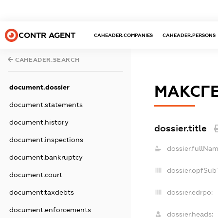
CONTR AGENT
CAHEADER.COMPANIES
CAHEADER.PERSONS
CAHEADER.SEARCH
МАКСГ
document.dossier
document.statements
document.history
dossier.title
document.inspections
dossier.fullNam
document.bankruptcy
dossier.opfSub
document.court
document.taxdebts
dossier.edrpo:
document.enforcements
dossier.heads: