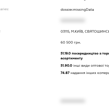
aries:
dossier.missingData
XXXXXXXXXX
:
03115, М.КИЇВ, СВЯТОШИНСЬ
60 500 грн.
51.19.0
посередництво в тор
асортименту
51.90.0
інші види оптової то
74.87
надання інших комерц
XXXXXXXXXX