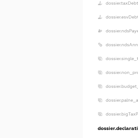
dossier.taxDeb
dossier.esvDeb
dossier.ndsPay
dossier.ndsAnn
dossier.single
dossier.non_pr
dossier.budget
dossier.palne_a
dossier.bigTax
dossier.declarati