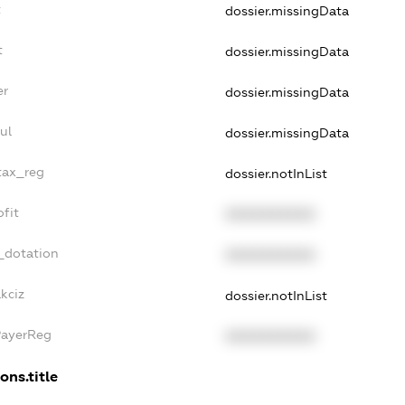
t
dossier.missingData
t
dossier.missingData
er
dossier.missingData
ul
dossier.missingData
_tax_reg
dossier.notInList
ofit
XXXXXXXXXX
_dotation
XXXXXXXXXX
kciz
dossier.notInList
PayerReg
XXXXXXXXXX
ons.title