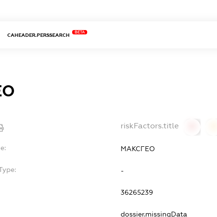
BETA
CAHEADER.PERSSEARCH
ЕО
riskFactors.title
0
0
e:
МАКСГЕО
Type:
-
36265239
dossier.missingData