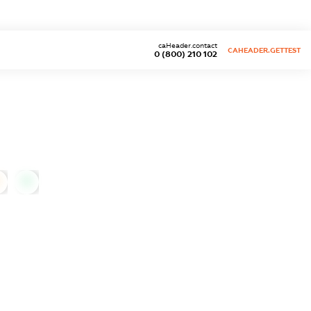
caHeader.contact
CAHEADER.GETTEST
0 (800) 210 102
0