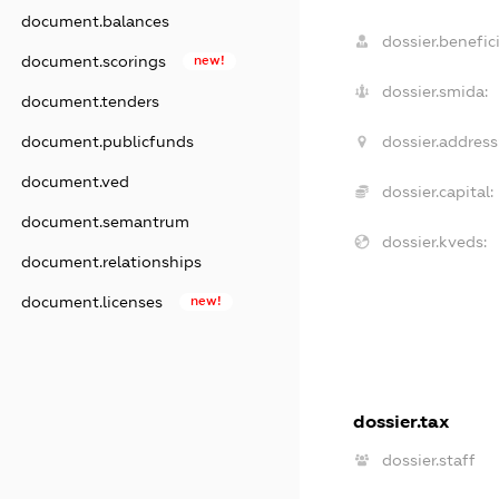
document.balances
dossier.benefici
document.scorings
new!
dossier.smida:
document.tenders
document.publicfunds
dossier.address
document.ved
dossier.capital:
document.semantrum
dossier.kveds:
document.relationships
document.licenses
new!
dossier.tax
dossier.staff