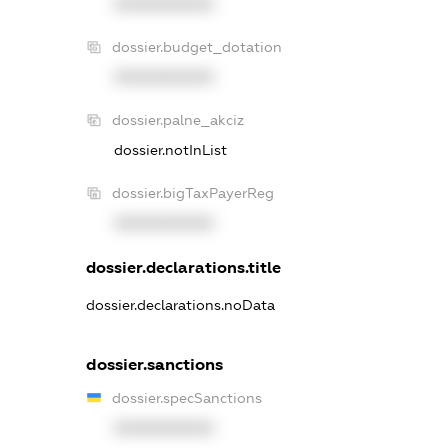
XXXXXXXXXX
dossier.budget_dotation
XXXXXXXXXX
dossier.palne_akciz
dossier.notInList
dossier.bigTaxPayerReg
XXXXXXXXXX
dossier.declarations.title
dossier.declarations.noData
dossier.sanctions
dossier.specSanctions
XXXXXXXXXX