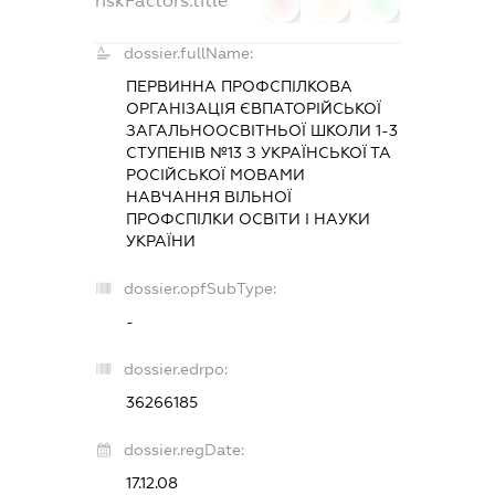
riskFactors.title
0
0
0
dossier.fullName:
ПЕРВИННА ПРОФСПІЛКОВА
ОРГАНІЗАЦІЯ ЄВПАТОРІЙСЬКОЇ
ЗАГАЛЬНООСВІТНЬОЇ ШКОЛИ 1-3
СТУПЕНІВ №13 З УКРАЇНСЬКОЇ ТА
РОСІЙСЬКОЇ МОВАМИ
НАВЧАННЯ ВІЛЬНОЇ
ПРОФСПІЛКИ ОСВІТИ І НАУКИ
УКРАЇНИ
dossier.opfSubType:
-
dossier.edrpo:
36266185
dossier.regDate:
17.12.08