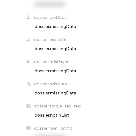
XXXXXXXXXX
dossier.taxDebt
dossier.missingData
dossier.esvDebt
dossier.missingData
dossier.ndsPayer
dossier.missingData
dossier.ndsAnnul
dossier.missingData
dossier.single_tax_reg
dossier.notInList
dossier.non_profit