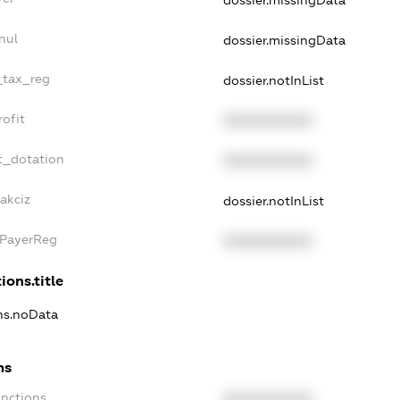
dossier.missingData
nul
dossier.missingData
_tax_reg
dossier.notInList
ofit
XXXXXXXXXX
t_dotation
XXXXXXXXXX
akciz
dossier.notInList
xPayerReg
XXXXXXXXXX
ions.title
ons.noData
ns
anctions
XXXXXXXXXX