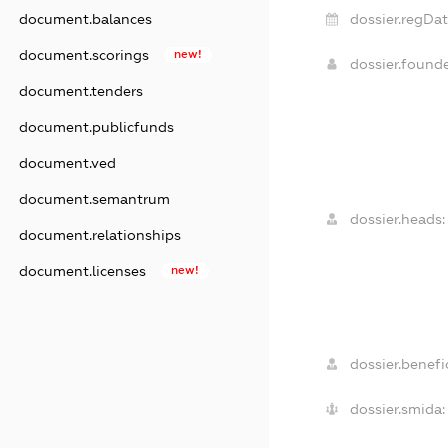
dossier.regDat
document.balances
document.scorings
new!
dossier.found
document.tenders
document.publicfunds
document.ved
document.semantrum
dossier.heads:
document.relationships
document.licenses
new!
dossier.benefic
dossier.smida: