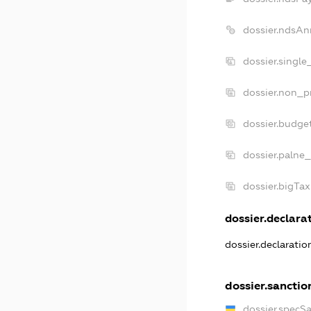
dossier.ndsAn
dossier.single
dossier.non_pr
dossier.budge
dossier.palne_
dossier.bigTa
dossier.declarat
dossier.declarati
dossier.sanctio
dossier.specS