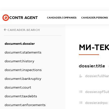
CONTR AGENT
CAHEADER.COMPANIES
CAHEADER.PERSONS
CAHEADER.SEARCH
document.dossier
МИ-ТЕ
document.statements
document.history
dossier.title
document.inspections
dossier.fullNa
document.bankruptcy
document.court
dossier.opfSu
document.taxdebts
dossier.edrpo:
document.enforcements