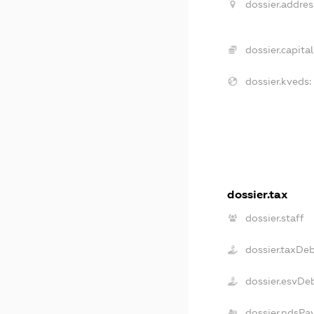
dossier.addres
dossier.capital
dossier.kveds:
dossier.tax
dossier.staff
dossier.taxDe
dossier.esvDe
dossier.ndsPa