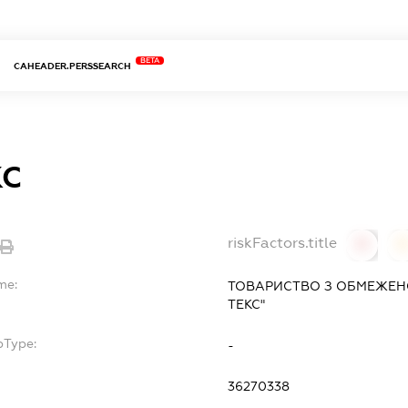
BETA
CAHEADER.PERSSEARCH
КС
riskFactors.title
0
0
me:
ТОВАРИСТВО З ОБМЕЖЕН
ТЕКС"
bType:
-
36270338