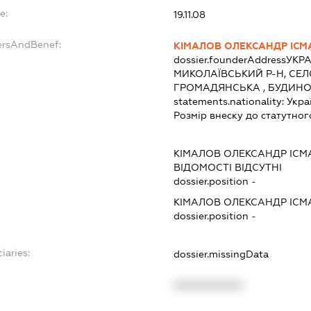
e:
19.11.08
ersAndBenef:
КІМАЛОВ ОЛЕКСАНДР ІСМ
dossier.founderAddress
УКРА
МИКОЛАЇВСЬКИЙ Р-Н, СЕЛ
ГРОМАДЯНСЬКА , БУДИНО
statements.nationality:
Укра
Розмір внеску до статутног
КІМАЛОВ ОЛЕКСАНДР ІСМ
ВІДОМОСТІ ВІДСУТНІ
dossier.position -
КІМАЛОВ ОЛЕКСАНДР ІСМ
dossier.position -
iaries:
dossier.missingData
XXXXXXXXXX