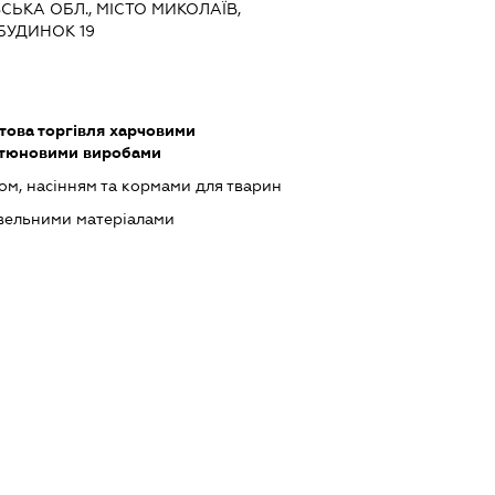
ВСЬКА ОБЛ., МІСТО МИКОЛАЇВ,
БУДИНОК 19
това торгівля харчовими
ютюновими виробами
ом, насінням та кормами для тварин
івельними матеріалами