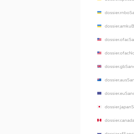
dossier.rnboS
dossier.amkuB
dossier.ofacS
dossier.ofac
dossier.gbSan
dossier.ausSa
dossier.euSan
dossier.japan
dossier.canad
dossier.rfSanc