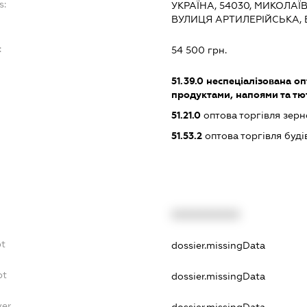
s:
УКРАЇНА, 54030, МИКОЛАЇ
ВУЛИЦЯ АРТИЛЕРІЙСЬКА, 
:
54 500 грн.
51.39.0
неспеціалізована оп
продуктами, напоями та т
51.21.0
оптова торгівля зерн
51.53.2
оптова торгівля буд
XXXXXXXXXX
bt
dossier.missingData
bt
dossier.missingData
yer