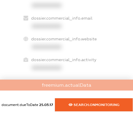
XXXXXXXXXX
dossier.commercial_info.email
XXXXXXXXXX
dossier.commercial_info.website
XXXXXXXXXX
dossier.commercial_info.activity
XXXXXXXXXX
freemium.actualData
freemium.exampleText_1
freemium.exampleText_2
freemium.anonymousPerSearch2
document.dueToDate
25.03.17
SEARCH.ONMONITORING
FREEMIUM.DETAILS
FREEMIUM.REGISTER