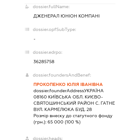
dossier.fullName:
ДЖЕНЕРАЛ ЮНІОН КОМПАНІ
dossier.opfSubType:
-
dossier.edrpo:
36285758
dossier.foundersAndBenef:
ПРОКОПЕНКО ЮЛІЯ ІВАНІВНА
dossier.founderAddress
УКРАЇНА
08160 КИЇВСЬКА ОБЛ. КИЄВО-
СВЯТОШИНСЬКИЙ РАЙОН С. ГАТНЕ
ВУЛ. КАРМЕЛЮКА БУД. 28
Розмір внеску до статутного фонду
(грн.):
65 000
(100 %)
dossier.heads: