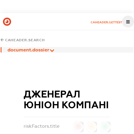
CAHEADER.GETTEST
CAHEADER.SEARCH
document.dossier
ДЖЕНЕРАЛ
ЮНІОН КОМПАНІ
riskFactors.title
0
0
0