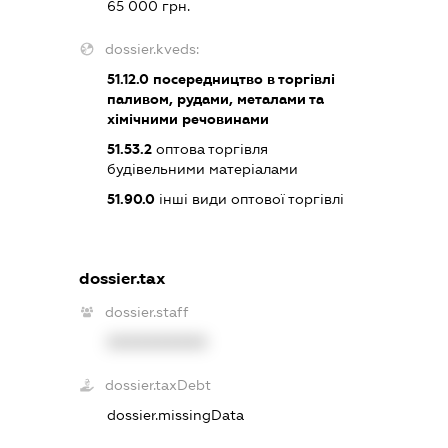
65 000 грн.
dossier.kveds:
51.12.0
посередництво в торгівлі
паливом, рудами, металами та
хімічними речовинами
51.53.2
оптова торгівля
будівельними матеріалами
51.90.0
інші види оптової торгівлі
dossier.tax
dossier.staff
XXXXXXXXXX
dossier.taxDebt
dossier.missingData