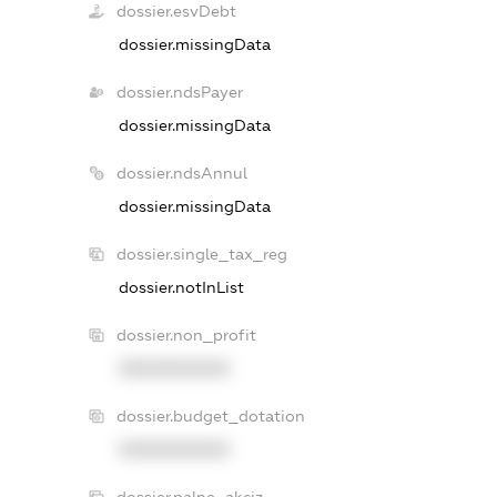
dossier.esvDebt
dossier.missingData
dossier.ndsPayer
dossier.missingData
dossier.ndsAnnul
dossier.missingData
dossier.single_tax_reg
dossier.notInList
dossier.non_profit
XXXXXXXXXX
dossier.budget_dotation
XXXXXXXXXX