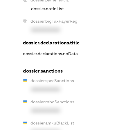
dossier.palne_akciz
dossier.notInList
dossier.bigTaxPayerReg
XXXXXXXXXX
dossier.declarations.title
dossier.declarations.noData
dossier.sanctions
dossier.specSanctions
XXXXXXXXXX
dossier.rnboSanctions
XXXXXXXXXX
dossier.amkuBlackList