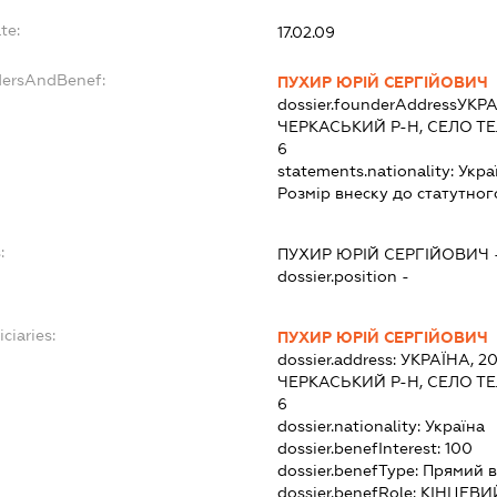
te:
17.02.09
dersAndBenef:
ПУХИР ЮРІЙ СЕРГІЙОВИЧ
dossier.founderAddress
УКРА
ЧЕРКАСЬКИЙ Р-Н, СЕЛО Т
6
statements.nationality:
Укра
Розмір внеску до статутног
:
ПУХИР ЮРІЙ СЕРГІЙОВИЧ
dossier.position -
ciaries:
ПУХИР ЮРІЙ СЕРГІЙОВИЧ
dossier.address:
УКРАЇНА, 2
ЧЕРКАСЬКИЙ Р-Н, СЕЛО Т
6
dossier.nationality:
Україна
dossier.benefInterest:
100
dossier.benefType:
Прямий в
dossier.benefRole:
КІНЦЕВИ