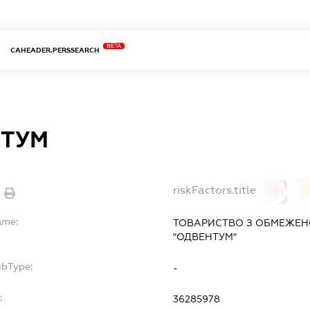
BETA
CAHEADER.PERSSEARCH
НТУМ
riskFactors.title
0
ame:
ТОВАРИСТВО З ОБМЕЖЕН
"ОДВЕНТУМ"
ubType:
-
:
36285978