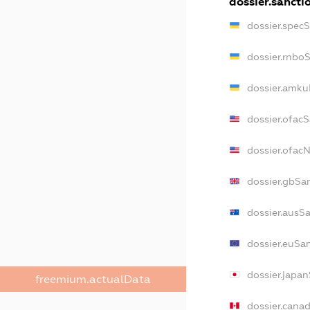
dossier.sancti
dossier.spec
dossier.rnbo
dossier.amku
dossier.ofac
dossier.ofa
dossier.gbSa
dossier.ausS
dossier.euSa
dossier.japa
freemium.actualData
dossier.cana