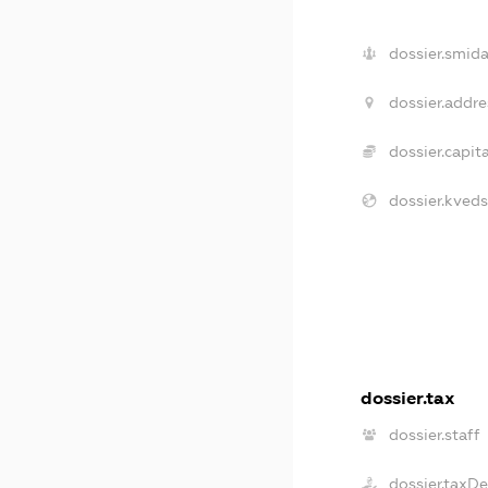
dossier.smida
dossier.addre
dossier.capita
dossier.kveds
dossier.tax
dossier.staff
dossier.taxD