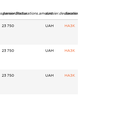
ns.personStatus
dossier.declarations.amount
dossier.declarations.currency
dossier.declarations.source
23 750
UAH
НАЗК
23 750
UAH
НАЗК
23 750
UAH
НАЗК