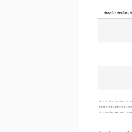
dossier.declara
dossier.declarations.lice
dossier.declarations.lice
dossier.declarations.lice