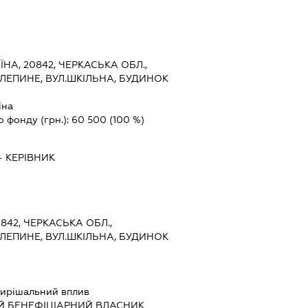
ЇНА, 20842, ЧЕРКАСЬКА ОБЛ.,
ЕЛЕПИНЕ, ВУЛ.ШКІЛЬНА, БУДИНОК
їна
о фонду (грн.):
60 500
(100 %)
-
КЕРІВНИК
0842, ЧЕРКАСЬКА ОБЛ.,
ЕЛЕПИНЕ, ВУЛ.ШКІЛЬНА, БУДИНОК
ирішальний вплив
Й БЕНЕФІЦІАРНИЙ ВЛАСНИК