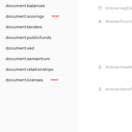
document.balances
dossier.regDa
document.scorings
new!
dossier.foun
document.tenders
document.publicfunds
document.ved
document.semantrum
dossier.heads
document.relationships
document.licenses
new!
dossier.benefi