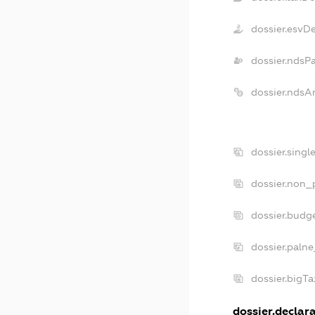
dossier.esvD
dossier.ndsP
dossier.ndsA
dossier.sing
dossier.non_
dossier.budg
dossier.palne
dossier.bigT
dossier.declara