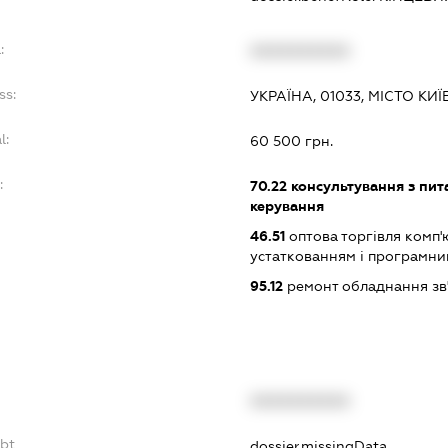
:
XXXXXXXXXX
ss:
УКРАЇНА, 01033, МІСТО КИ
l:
60 500 грн.
:
70.22
консультування з пита
керування
46.51
оптова торгівля комп
устаткованням і програмн
95.12
ремонт обладнання зв
XXXXXXXXXX
ebt
dossier.missingData