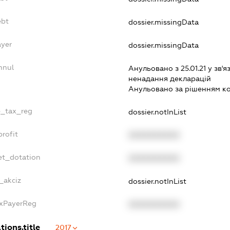
ebt
dossier.missingData
ayer
dossier.missingData
nnul
Анульовано з 25.01.21 у зв'я
ненадання декларацiй
Анульовано за рiшенням к
le_tax_reg
dossier.notInList
profit
XXXXXXXXXX
et_dotation
XXXXXXXXXX
_akciz
dossier.notInList
axPayerReg
XXXXXXXXXX
tions.title
2017