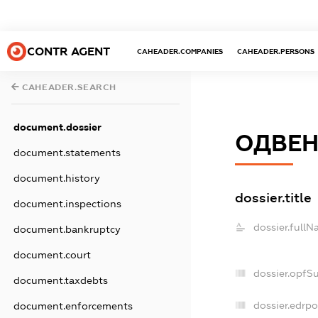
CONTR AGENT
CAHEADER.COMPANIES
CAHEADER.PERSONS
CAHEADER.SEARCH
document.dossier
ОДВЕ
document.statements
document.history
dossier.title
document.inspections
dossier.fullN
document.bankruptcy
document.court
dossier.opfS
document.taxdebts
dossier.edrpo
document.enforcements