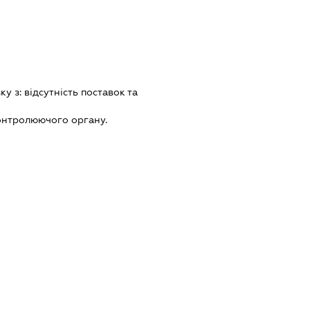
зку з:
вiдсутнiсть поставок та
онтролюючого органу.