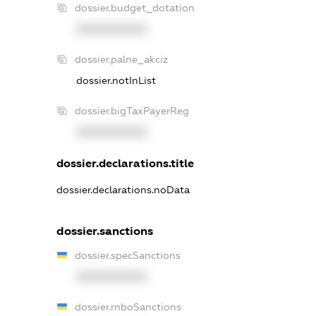
dossier.budget_dotation
XXXXXXXXXX
dossier.palne_akciz
dossier.notInList
dossier.bigTaxPayerReg
XXXXXXXXXX
dossier.declarations.title
dossier.declarations.noData
dossier.sanctions
dossier.specSanctions
XXXXXXXXXX
dossier.rnboSanctions