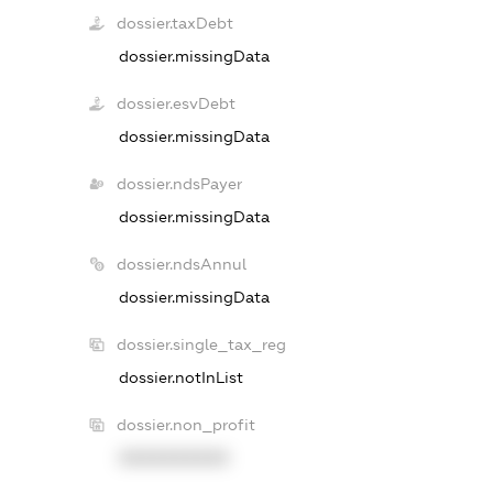
dossier.taxDebt
dossier.missingData
dossier.esvDebt
dossier.missingData
dossier.ndsPayer
dossier.missingData
dossier.ndsAnnul
dossier.missingData
dossier.single_tax_reg
dossier.notInList
dossier.non_profit
XXXXXXXXXX