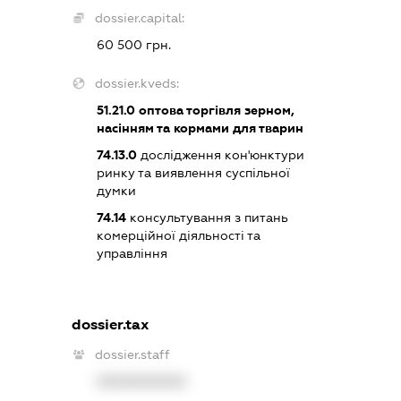
dossier.capital:
60 500 грн.
dossier.kveds:
51.21.0
оптова торгівля зерном,
насінням та кормами для тварин
74.13.0
дослідження кон'юнктури
ринку та виявлення суспільної
думки
74.14
консультування з питань
комерційної діяльності та
управління
dossier.tax
dossier.staff
XXXXXXXXXX