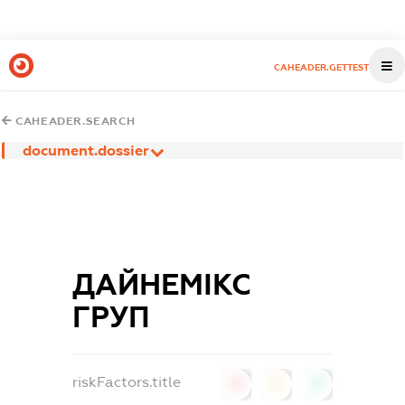
CAHEADER.GETTEST
CAHEADER.SEARCH
document.dossier
ДАЙНЕМІКС
ГРУП
riskFactors.title
0
0
0