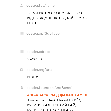
dossier.fullName:
ТОВАРИСТВО З ОБМЕЖЕНОЮ
ВІДПОВІДАЛЬНІСТЮ
ДАЙНЕМІКС
ГРУП
dossier.opfSubType:
-
dossier.edrpo:
36292110
dossier.regDate:
19.01.09
dossier.foundersAndBenef:
АЛЬ-АВАСА РАЕД ФАЛАХ ХАМЕД
dossier.founderAddress
М. КИЇВ,
ВУЛИЦЯ КАДЕТСЬКИЙ ГАЙ,
БУДИНОК 9, КВАРТИРА 22