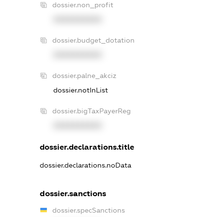
dossier.non_profit
XXXXXXXXXX
dossier.budget_dotation
XXXXXXXXXX
dossier.palne_akciz
dossier.notInList
dossier.bigTaxPayerReg
XXXXXXXXXX
dossier.declarations.title
dossier.declarations.noData
dossier.sanctions
dossier.specSanctions