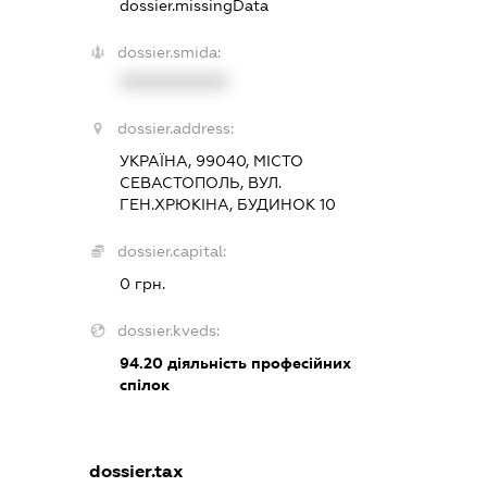
dossier.missingData
dossier.smida:
XXXXXXXXXX
dossier.address:
УКРАЇНА, 99040, МІСТО
СЕВАСТОПОЛЬ, ВУЛ.
ГЕН.ХРЮКІНА, БУДИНОК 10
dossier.capital:
0 грн.
dossier.kveds:
94.20
діяльність професійних
спілок
dossier.tax