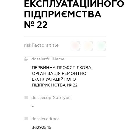
ЕКСПЛУАТАЦІЙНОГО
ПІДПРИЄМСТВА
№ 22
riskFactors.title
0
0
0
dossier.fullName:
ПЕРВИННА ПРОФСПІЛКОВА
ОРГАНІЗАЦІЯ РЕМОНТНО-
ЕКСПЛУАТАЦІЙНОГО
ПІДПРИЄМСТВА № 22
dossier.opfSubType:
-
dossier.edrpo:
36292545