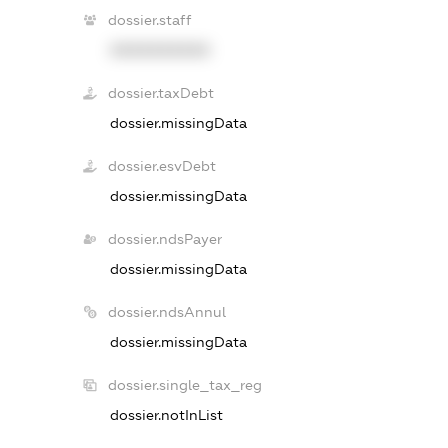
dossier.staff
XXXXXXXXXX
dossier.taxDebt
dossier.missingData
dossier.esvDebt
dossier.missingData
dossier.ndsPayer
dossier.missingData
dossier.ndsAnnul
dossier.missingData
dossier.single_tax_reg
dossier.notInList