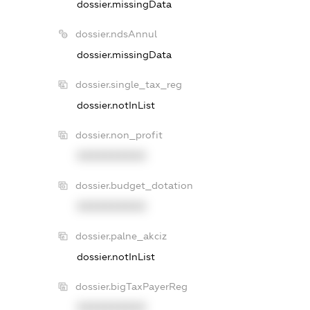
dossier.missingData
dossier.ndsAnnul
dossier.missingData
dossier.single_tax_reg
dossier.notInList
dossier.non_profit
XXXXXXXXXX
dossier.budget_dotation
XXXXXXXXXX
dossier.palne_akciz
dossier.notInList
dossier.bigTaxPayerReg
XXXXXXXXXX