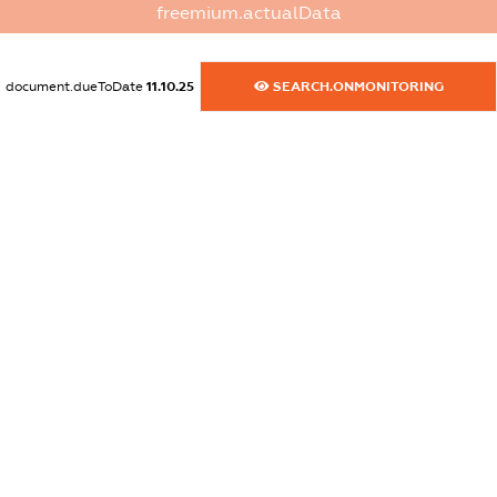
freemium.actualData
dossier.commercial_info.website
XXXXXXXXXX
document.dueToDate
11.10.25
SEARCH.ONMONITORING
dossier.commercial_info.activity
XXXXXXXXXX
freemium.exampleText_1
freemium.exampleText_2
freemium.anonymousPerSearch2
FREEMIUM.DETAILS
FREEMIUM.REGISTER