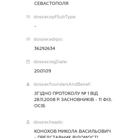
СЕВАСТОПОЛЯ
dossier.opfSubType:
-
dossier.edrpo:
36292634
dossier.regDate:
20.01.09
dossier.foundersAndBenef:
ЗГІДНО ПРОТОКОЛУ № 1 ВІД
28.11.2008 Р. ЗАСНОВНИКІВ - 11 ФІЗ.
ОСІБ
dossier.heads:
КОНОХОВ МИКОЛА ВАСИЛЬОВИЧ
-
ПРЕДСТАВНИК
ВІДОМОСТІ