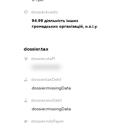
dossier.kveds:
94.99
діяльність інших
громадських організацій, н.в.і.у.
dossier.tax
dossier.staff
XXXXXXXXXX
dossier.taxDebt
dossier.missingData
dossier.esvDebt
dossier.missingData
dossier.ndsPayer