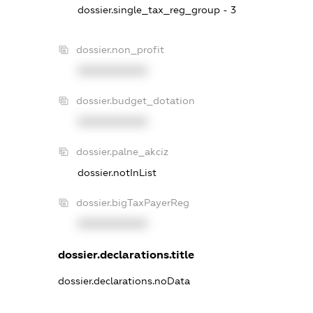
dossier.single_tax_reg_group - 3
dossier.non_profit
XXXXXXXXXX
dossier.budget_dotation
XXXXXXXXXX
dossier.palne_akciz
dossier.notInList
dossier.bigTaxPayerReg
XXXXXXXXXX
dossier.declarations.title
dossier.declarations.noData