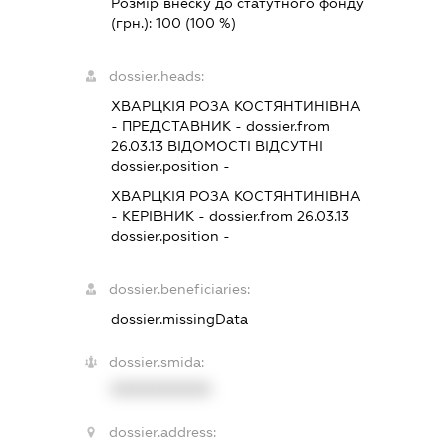
Розмір внеску до статутного фонду
(грн.):
100
(100 %)
dossier.heads:
ХВАРЦКІЯ РОЗА КОСТЯНТИНІВНА
-
ПРЕДСТАВНИК
- dossier.from
26.03.13
ВІДОМОСТІ ВІДСУТНІ
dossier.position -
ХВАРЦКІЯ РОЗА КОСТЯНТИНІВНА
-
КЕРІВНИК
- dossier.from 26.03.13
dossier.position -
dossier.beneficiaries:
dossier.missingData
dossier.smida:
XXXXXXXXXX
dossier.address: