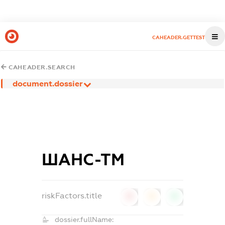
CAHEADER.GETTEST
CAHEADER.SEARCH
document.dossier
ШАНС-ТМ
riskFactors.title
0
0
0
dossier.fullName: