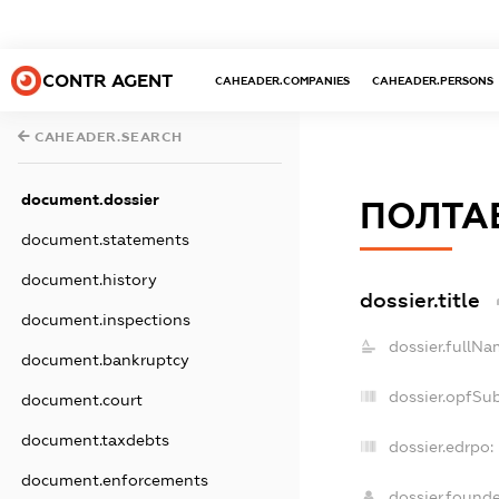
CONTR AGENT
CAHEADER.COMPANIES
CAHEADER.PERSONS
CAHEADER.SEARCH
document.dossier
ПОЛТА
document.statements
document.history
dossier.title
document.inspections
dossier.fullNa
document.bankruptcy
dossier.opfSu
document.court
document.taxdebts
dossier.edrpo:
document.enforcements
dossier.found