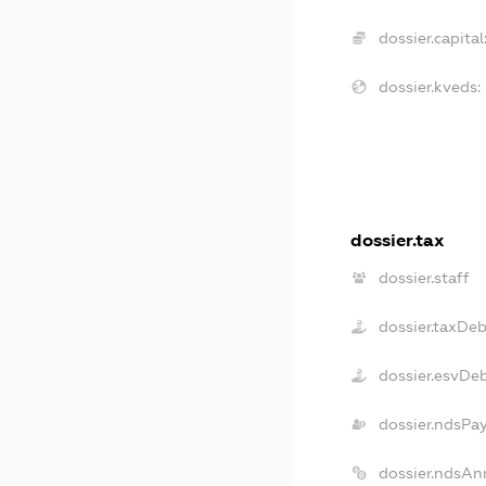
dossier.capital
dossier.kveds:
dossier.tax
dossier.staff
dossier.taxDe
dossier.esvDe
dossier.ndsPa
dossier.ndsAn