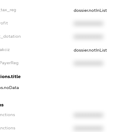
_tax_reg
dossier.notInList
ofit
XXXXXXXXXX
t_dotation
XXXXXXXXXX
akciz
dossier.notInList
xPayerReg
XXXXXXXXXX
ions.title
ons.noData
ns
anctions
XXXXXXXXXX
anctions
XXXXXXXXXX