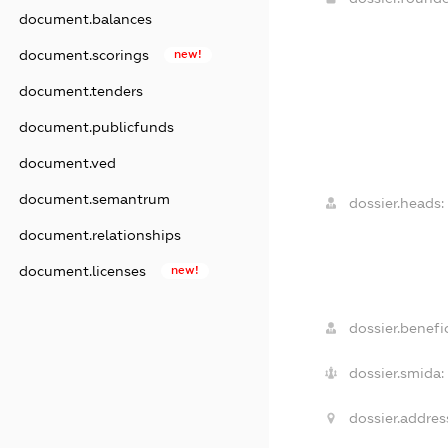
document.balances
document.scorings
new!
document.tenders
document.publicfunds
document.ved
document.semantrum
dossier.heads:
document.relationships
document.licenses
new!
dossier.benefic
dossier.smida:
dossier.addres