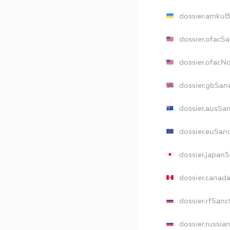
dossier.amkuB
dossier.ofacS
dossier.ofacN
dossier.gbSan
dossier.ausSa
dossier.euSan
dossier.japan
dossier.canad
dossier.rfSanc
dossier.russia