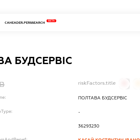
BETA
CAHEADER.PERSSEARCH
ВА БУДСЕРВІС
riskFactors.title
0
0
me:
ПОЛТАВА БУДСЕРВІС
bType:
-
36293230
ersAndBenef: