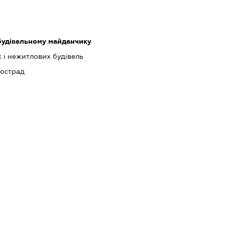
 будівельному майданчику
 і нежитлових будівель
тострад