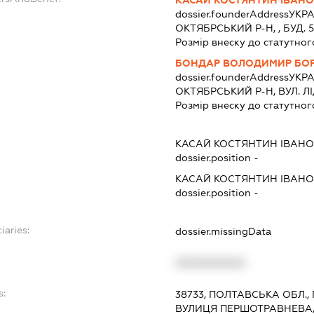
КАСАЙ КОСТЯНТИН ІВАН
dossier.founderAddress
УКРА
ОКТЯБРСЬКИЙ Р-Н, , БУД. 
Розмір внеску до статутног
БОНДАР ВОЛОДИМИР БО
dossier.founderAddress
УКРА
ОКТЯБРСЬКИЙ Р-Н, ВУЛ. ЛІД
Розмір внеску до статутног
КАСАЙ КОСТЯНТИН ІВАН
dossier.position -
КАСАЙ КОСТЯНТИН ІВАН
dossier.position -
iaries:
dossier.missingData
XXXXXXXXXX
s:
38733, ПОЛТАВСЬКА ОБЛ.,
ВУЛИЦЯ ПЕРШОТРАВНЕВА,