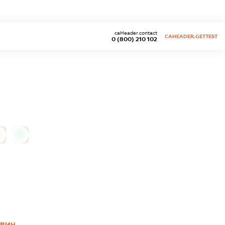
caHeader.contact
CAHEADER.GETTEST
0 (800) 210 102
0