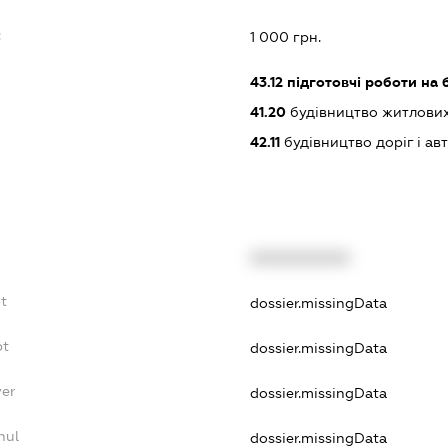
:
1 000 грн.
43.12
підготовчі роботи на
41.20
будівництво житлових
42.11
будівництво доріг і ав
XXXXXXXXXX
bt
dossier.missingData
bt
dossier.missingData
yer
dossier.missingData
nul
dossier.missingData