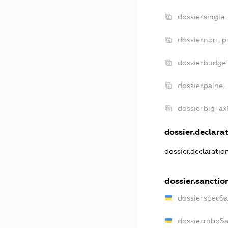
dossier.single
dossier.non_pr
dossier.budge
dossier.palne_
dossier.bigTa
dossier.declarat
dossier.declarati
dossier.sanctio
dossier.specS
dossier.rnboS