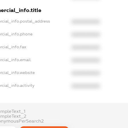
rcial_info.title
rcial_info.postal_address
XXXXXXXXXX
rcial_info.phone
XXXXXXXXXX
rcial_info.fax
XXXXXXXXXX
rcial_info.email
XXXXXXXXXX
rcial_info.website
XXXXXXXXXX
cial_info.activity
XXXXXXXXXX
ampleText_1
ampleText_2
onymousPerSearch2