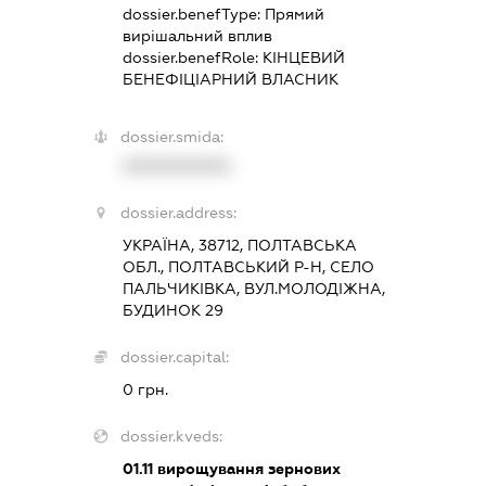
dossier.benefType:
Прямий
вирішальний вплив
dossier.benefRole:
КІНЦЕВИЙ
БЕНЕФІЦІАРНИЙ ВЛАСНИК
dossier.smida:
XXXXXXXXXX
dossier.address:
УКРАЇНА, 38712, ПОЛТАВСЬКА
ОБЛ., ПОЛТАВСЬКИЙ Р-Н, СЕЛО
ПАЛЬЧИКІВКА, ВУЛ.МОЛОДІЖНА,
БУДИНОК 29
dossier.capital:
0 грн.
dossier.kveds:
01.11
вирощування зернових