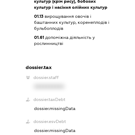
культур (крім рису), бобових
культур і насіння олійних культур
01.13
вирощування овочів і
баштанних культур, коренеплодів і
бульбоплодів
01.61
допоміжна діяльність у
рослинництві
dossier.tax
dossier.staff
XXXXXXXXXX
dossier.taxDebt
dossier.missingData
dossier.esvDebt
dossier.missingData