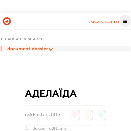
CAHEADER.GETTEST
CAHEADER.SEARCH
document.dossier
АДЕЛАЇДА
riskFactors.title
0
0
0
dossier.fullName: