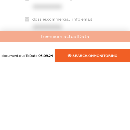
XXXXXXXXXX
dossier.commercial_info.email
XXXXXXXXXX
freemium.actualData
dossier.commercial_info.website
XXXXXXXXXX
document.dueToDate
03.09.24
SEARCH.ONMONITORING
dossier.commercial_info.activity
XXXXXXXXXX
freemium.exampleText_1
freemium.exampleText_2
freemium.anonymousPerSearch2
FREEMIUM.DETAILS
FREEMIUM.REGISTER