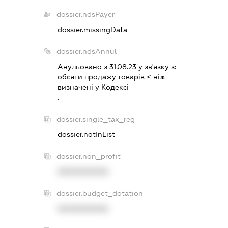
dossier.ndsPayer
dossier.missingData
dossier.ndsAnnul
Анульовано з 31.08.23 у зв'язку з:
обсяги продажу товарiв < нiж
визначенi у Кодексi
.
dossier.single_tax_reg
dossier.notInList
dossier.non_profit
XXXXXXXXXX
dossier.budget_dotation
XXXXXXXXXX