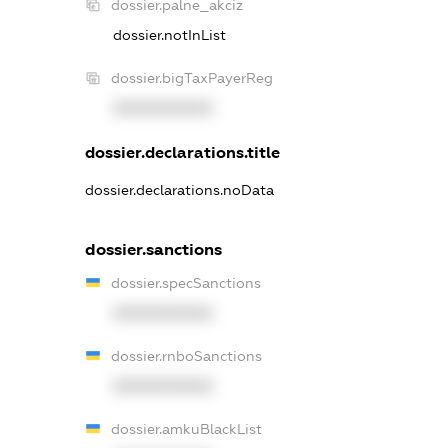
dossier.palne_akciz
dossier.notInList
dossier.bigTaxPayerReg
XXXXXXXXXX
dossier.declarations.title
dossier.declarations.noData
dossier.sanctions
dossier.specSanctions
XXXXXXXXXX
dossier.rnboSanctions
XXXXXXXXXX
dossier.amkuBlackList