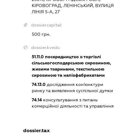
КІРОВОГРАД, ЛЕНІНСЬКИЙ, ВУЛИЦЯ
ЛІНІЯ 5-А, 27
dossier.capital:
500 грн.
dossier.kveds:
51.11.0
посередництво в торгівлі
сільськогосподарською сировиною,
живими тваринами, текстильною
сировиною та напівфабрикатами
74.13.0
дослідження кон'юнктури
ринку та виявлення суспільної думки
74.14
консультування з питань
комерційної діяльності та управління
dossier.tax