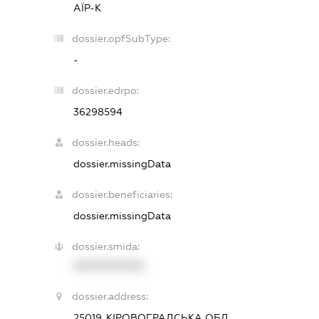
АЇР-К
dossier.opfSubType:
-
dossier.edrpo:
36298594
dossier.heads:
dossier.missingData
dossier.beneficiaries:
dossier.missingData
dossier.smida:
XXXXXXXXXX
dossier.address:
25019, КІРОВОГРАДСЬКА ОБЛ.,