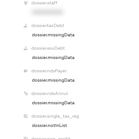
dossier.staff
XXXXXXXXXX
dossier.taxDebt
dossier.missingData
dossier.esvDebt
dossier.missingData
dossier.ndsPayer
dossier.missingData
dossier.ndsAnnul
dossier.missingData
dossier.single_tax_reg
dossier.notInList
dossier.non_profit