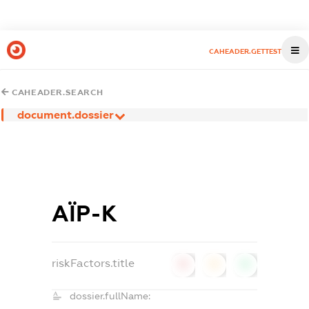
CAHEADER.GETTEST
CAHEADER.SEARCH
document.dossier
АЇР-К
riskFactors.title
0
0
0
dossier.fullName: