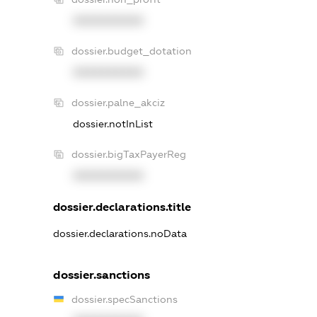
XXXXXXXXXX
dossier.budget_dotation
XXXXXXXXXX
dossier.palne_akciz
dossier.notInList
dossier.bigTaxPayerReg
XXXXXXXXXX
dossier.declarations.title
dossier.declarations.noData
dossier.sanctions
dossier.specSanctions