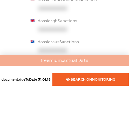
XXXXXXXXXX
dossier.gbSanctions
XXXXXXXXXX
dossier.ausSanctions
XXXXXXXXXX
freemium.actualData
dossier.euSanctions
XXXXXXXXXX
document.dueToDate
31.01.18
SEARCH.ONMONITORING
dossier.japanSanctions
XXXXXXXXXX
dossier.canadaSanctions
XXXXXXXXXX
dossier.rfSanctions