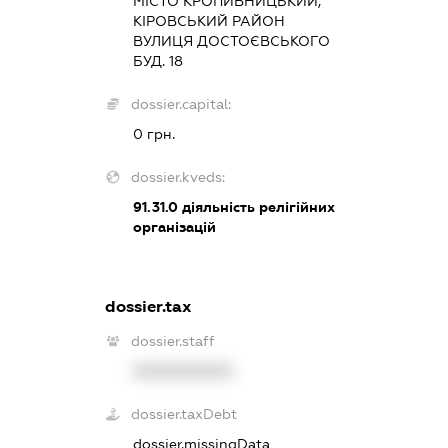
МІСТО КРОПИВНИЦЬКИЙ,
КІРОВСЬКИЙ РАЙОН
ВУЛИЦЯ ДОСТОЄВСЬКОГО
БУД. 18
dossier.capital:
0 грн.
dossier.kveds:
91.31.0
діяльність релігійних
організацій
dossier.tax
dossier.staff
XXXXXXXXXX
dossier.taxDebt
dossier.missingData