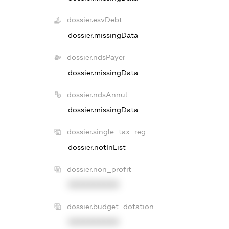
dossier.esvDebt
dossier.missingData
dossier.ndsPayer
dossier.missingData
dossier.ndsAnnul
dossier.missingData
dossier.single_tax_reg
dossier.notInList
dossier.non_profit
XXXXXXXXXX
dossier.budget_dotation
XXXXXXXXXX