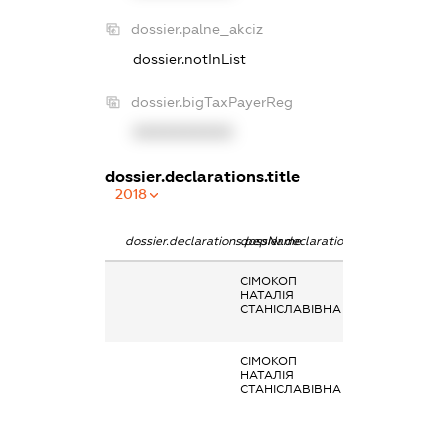
dossier.palne_akciz
dossier.notInList
dossier.bigTaxPayerReg
XXXXXXXXXX
dossier.declarations.title
2018
dossier.declarations.pepName
dossier.declarations.personName
dossier.declara
СІМОКОП
Дохід від
НАТАЛІЯ
відчуження
СТАНІСЛАВІВНА
нерухомого
майна
СІМОКОП
Дохід від
НАТАЛІЯ
відчуження
СТАНІСЛАВІВНА
нерухомого
майна