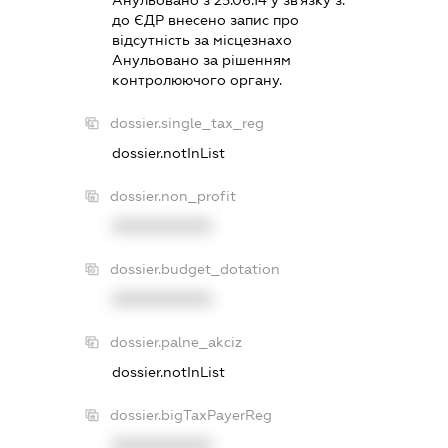
до ЄДР внесено запис про
вiдсутнiсть за мiсцезнахо
Анульовано за рiшенням
контролюючого органу.
dossier.single_tax_reg
dossier.notInList
dossier.non_profit
XXXXXXXXXX
dossier.budget_dotation
XXXXXXXXXX
dossier.palne_akciz
dossier.notInList
dossier.bigTaxPayerReg
XXXXXXXXXX