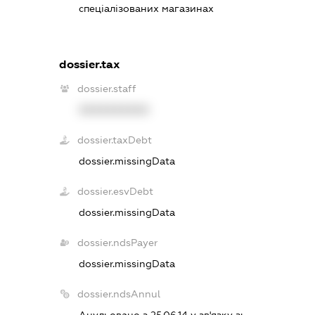
спеціалізованих магазинах
dossier.tax
dossier.staff
XXXXXXXXXX
dossier.taxDebt
dossier.missingData
dossier.esvDebt
dossier.missingData
dossier.ndsPayer
dossier.missingData
dossier.ndsAnnul
Анульовано з 25.06.14 у зв'язку з: