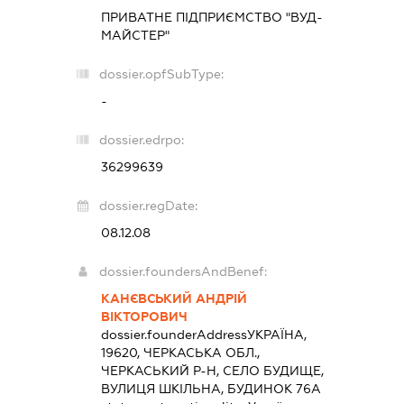
ПРИВАТНЕ ПІДПРИЄМСТВО "ВУД-
МАЙСТЕР"
dossier.opfSubType:
-
dossier.edrpo:
36299639
dossier.regDate:
08.12.08
dossier.foundersAndBenef:
КАНЄВСЬКИЙ АНДРІЙ
ВІКТОРОВИЧ
dossier.founderAddress
УКРАЇНА,
19620, ЧЕРКАСЬКА ОБЛ.,
ЧЕРКАСЬКИЙ Р-Н, СЕЛО БУДИЩЕ,
ВУЛИЦЯ ШКІЛЬНА, БУДИНОК 76А