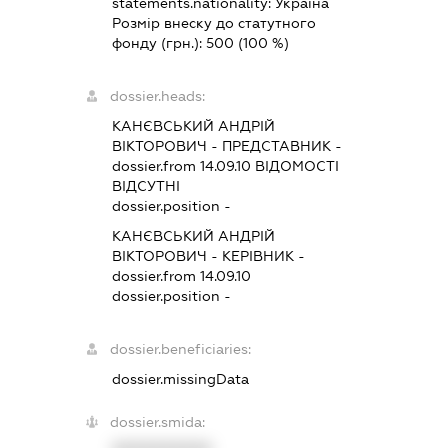
statements.nationality:
Україна
Розмір внеску до статутного
фонду (грн.):
500
(100 %)
dossier.heads:
КАНЄВСЬКИЙ АНДРІЙ
ВІКТОРОВИЧ
-
ПРЕДСТАВНИК
-
dossier.from 14.09.10
ВІДОМОСТІ
ВІДСУТНІ
dossier.position -
КАНЄВСЬКИЙ АНДРІЙ
ВІКТОРОВИЧ
-
КЕРІВНИК
-
dossier.from 14.09.10
dossier.position -
dossier.beneficiaries:
dossier.missingData
dossier.smida: