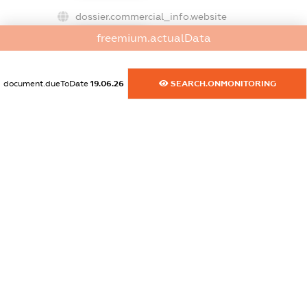
dossier.commercial_info.website
XXXXXXXXXX
freemium.actualData
dossier.commercial_info.activity
XXXXXXXXXX
document.dueToDate
19.06.26
SEARCH.ONMONITORING
freemium.exampleText_1
freemium.exampleText_2
freemium.anonymousPerSearch2
FREEMIUM.DETAILS
FREEMIUM.REGISTER