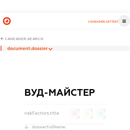
CAHEADER.GETTEST
CAHEADER.SEARCH
document.dossier
ВУД-МАЙСТЕР
riskFactors.title
0
0
0
dossier.fullName: