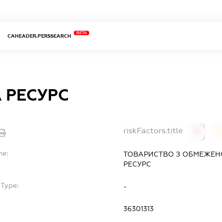
BETA
CAHEADER.PERSSEARCH
 РЕСУРС
riskFactors.title
0
0
me:
ТОВАРИСТВО З ОБМЕЖЕН
РЕСУРС
bType:
-
36301313