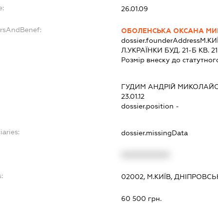
e:
26.01.09
ersAndBenef:
ОБОЛЕНСЬКА ОКСАНА МИ
dossier.founderAddress
М.КИ
Л.УКРАЇНКИ БУД. 21-Б КВ. 21
Розмір внеску до статутног
ГУДИМ АНДРІЙ МИКОЛАЙ
23.01.12
dossier.position -
iaries:
dossier.missingData
XXXXXXXXXX
:
02002, М.КИЇВ, ДНІПРОВСЬ
60 500 грн.