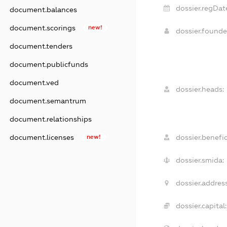
dossier.regDat
document.balances
document.scorings
new!
dossier.found
document.tenders
document.publicfunds
document.ved
dossier.heads:
document.semantrum
document.relationships
document.licenses
new!
dossier.benefic
dossier.smida:
dossier.address
dossier.capital: