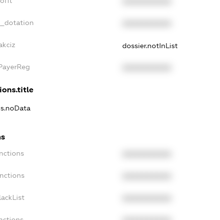
ofit
XXXXXXXXXX
t_dotation
XXXXXXXXXX
akciz
dossier.notInList
xPayerReg
XXXXXXXXXX
ions.title
ns.noData
ns
nctions
XXXXXXXXXX
nctions
XXXXXXXXXX
ackList
XXXXXXXXXX
nctions