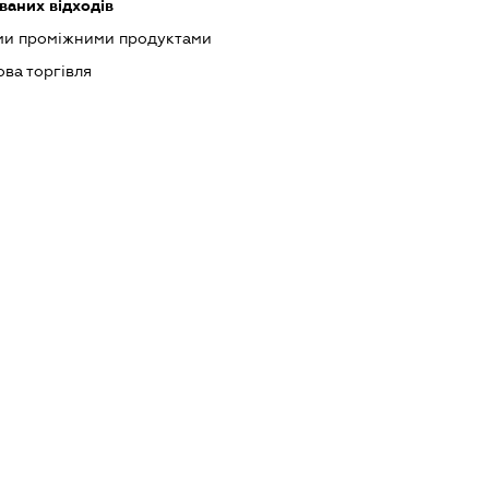
ваних відходів
ими проміжними продуктами
ова торгівля