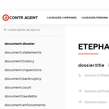
CONTR AGENT
CAHEADER.COMPANIES
CAHEADER.PERSONS
CAHEADER.SEARCH
document.dossier
ЕТЕРНА
document.statements
document.history
dossier.title
document.inspections
dossier.fullNa
document.bankruptcy
document.court
dossier.opfSu
document.taxdebts
dossier.edrpo:
document.enforcements