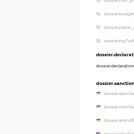
dossier.non_pr
dossier.budge
dossier.palne_
dossier.bigTa
dossier.declarat
dossier.declaratio
dossier.sanctio
dossier.specSa
dossier.rnboSa
dossier.amkuBl
dossier.ofacSa