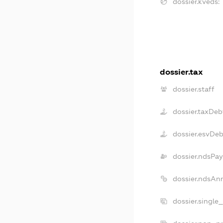
dossier.kveds:
dossier.tax
dossier.staff
dossier.taxDeb
dossier.esvDe
dossier.ndsPay
dossier.ndsAn
dossier.single