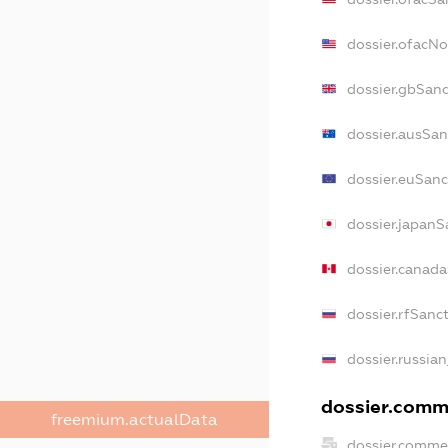
dossier.ofacN
dossier.gbSan
dossier.ausSan
dossier.euSanc
dossier.japanS
dossier.canad
dossier.rfSanc
dossier.russia
dossier.comme
freemium.actualData
dossier.comme