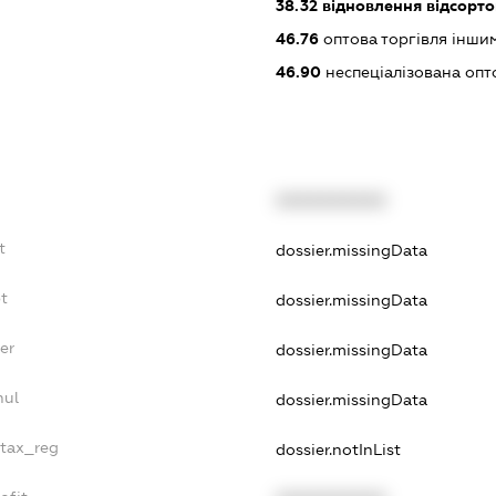
38.32
відновлення відсорто
46.76
оптова торгівля інш
46.90
неспеціалізована опт
XXXXXXXXXX
t
dossier.missingData
bt
dossier.missingData
er
dossier.missingData
nul
dossier.missingData
_tax_reg
dossier.notInList