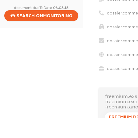
document.dueToDate
06.08.18
dossier.comme
SEARCH.ONMONITORING
dossier.commer
dossier.commer
dossier.commer
dossier.commer
freemium.exa
freemium.ex
freemium.an
FREEMIUM.D