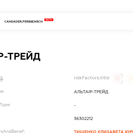
BETA
CAHEADER.PERSSEARCH
Р-ТРЕЙД
riskFactors.title
0
0
me:
АЛЬТАІР-ТРЕЙД
Type:
-
36302212
ersAndBenef:
ТИЩЕНКО ЄЛИЗАВЕТА ЮРІ