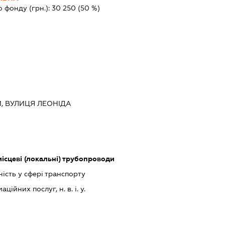
о фонду (грн.):
30 250
(50 %)
ИЙ, ВУЛИЦЯ ЛЕОНІДА
місцеві (локальні) трубопроводи
ість у сфері транспорту
ійних послуг, н. в. і. у.