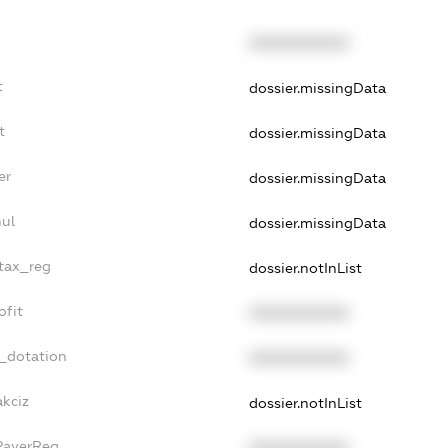
XXXXXXXXXX
t
dossier.missingData
t
dossier.missingData
er
dossier.missingData
nul
dossier.missingData
_tax_reg
dossier.notInList
ofit
XXXXXXXXXX
t_dotation
XXXXXXXXXX
akciz
dossier.notInList
xPayerReg