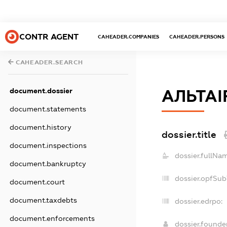
CONTR AGENT
CAHEADER.COMPANIES
CAHEADER.PERSONS
CAHEADER.SEARCH
document.dossier
АЛЬТАІ
document.statements
document.history
dossier.title
document.inspections
dossier.fullNa
document.bankruptcy
dossier.opfSub
document.court
document.taxdebts
dossier.edrpo:
document.enforcements
dossier.found