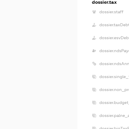
dossier.tax
dossier.staff
dossier.taxDeb
dossier.esvDeb
dossier.ndsPay
dossier.ndsAn
dossier.single
dossier.non_pr
dossier.budge
dossier.palne_
dossier.bigTa