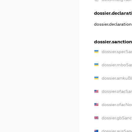
dossier.declarati
dossier.declaratio
dossier.sanction
dossier.specSa
dossier.rnboSa
dossier.amkuBl
dossier.ofacSa
dossier.ofacN
dossier.gbSanc
dossier.ausSan