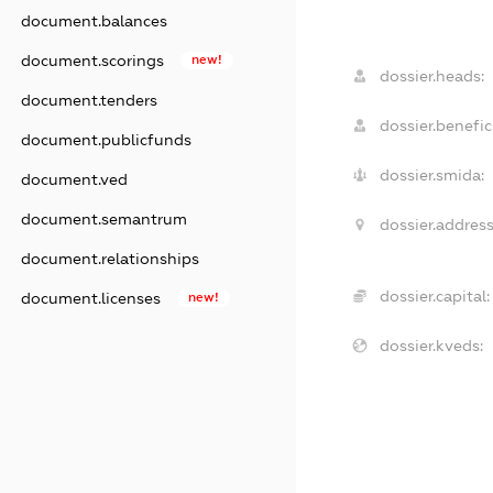
document.balances
document.scorings
new!
dossier.heads:
document.tenders
dossier.benefici
document.publicfunds
dossier.smida:
document.ved
document.semantrum
dossier.address
document.relationships
dossier.capital:
document.licenses
new!
dossier.kveds: