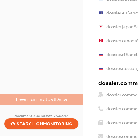
dossier.euSanc
dossier.japanS
dossier.canada
dossier.rfSanc
dossier.russian
dossier.comme
dossier.commer
freemium.actualData
dossier.commer
document.dueToDate
25.03.17
dossier.commer
SEARCH.ONMONITORING
dossier.commer