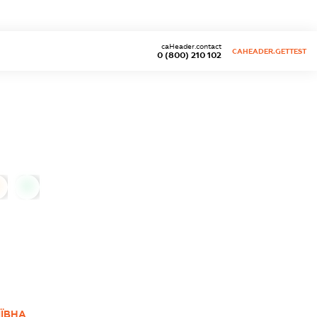
caHeader.contact
CAHEADER.GETTEST
0 (800) 210 102
0
ЇВНА