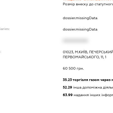
Розмір внеску до статутног
dossier.missingData
aries:
dossier.missingData
XXXXXXXXXX
:
01023, М.КИЇВ, ПЕЧЕРСЬК
ПЕРВОМАЙСЬКОГО, 11, 1
60 500 грн.
35.23
торгівля газом через 
52.29
інша допоміжна діяльн
63.99
надання інших інформац