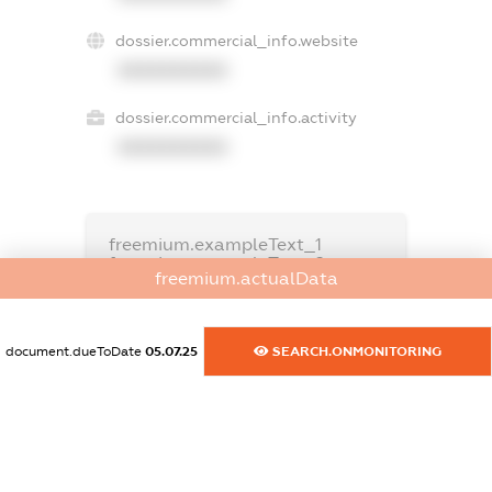
dossier.commercial_info.website
XXXXXXXXXX
dossier.commercial_info.activity
XXXXXXXXXX
freemium.exampleText_1
freemium.exampleText_2
freemium.actualData
freemium.anonymousPerSearch2
FREEMIUM.DETAILS
FREEMIUM.REGISTER
document.dueToDate
05.07.25
SEARCH.ONMONITORING