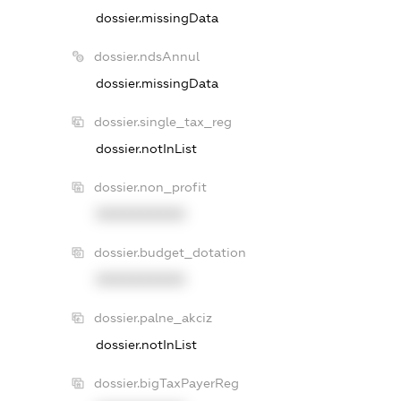
dossier.missingData
dossier.ndsAnnul
dossier.missingData
dossier.single_tax_reg
dossier.notInList
dossier.non_profit
XXXXXXXXXX
dossier.budget_dotation
XXXXXXXXXX
dossier.palne_akciz
dossier.notInList
dossier.bigTaxPayerReg