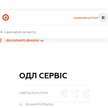
CAHEADER.GETTEST
CAHEADER.SEARCH
document.dossier
ОДЛ СЕРВІС
riskFactors.title
0
0
0
dossier.fullName: