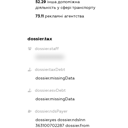
52.29
інша допоміжна
діяльність у сфері транспорту
73.11
рекламні агентства
dossier.tax
dossier.staff
XXXXXXXXXX
dossier.taxDebt
dossier.missingData
dossier.esvDebt
dossier.missingData
dossier.ndsPayer
dossier.yes
dossier.ndsInn
363100702287
dossier.from