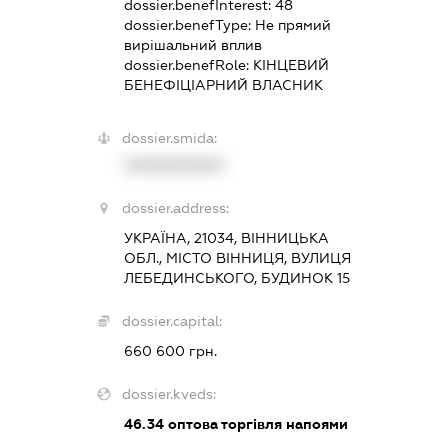
dossier.benefInterest:
48
dossier.benefType:
Не прямий
вирішальний вплив
dossier.benefRole:
КІНЦЕВИЙ
БЕНЕФІЦІАРНИЙ ВЛАСНИК
dossier.smida:
XXXXXXXXXX
dossier.address:
УКРАЇНА, 21034, ВІННИЦЬКА
ОБЛ., МІСТО ВІННИЦЯ, ВУЛИЦЯ
ЛЕБЕДИНСЬКОГО, БУДИНОК 15
dossier.capital:
660 600 грн.
dossier.kveds:
46.34
оптова торгівля напоями