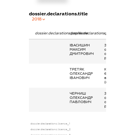
XXXXXXXXXX
dossier.declarations.title
2018
dossier.declarations.pepName
dossier.declarations.personName
dossier.declarati
ІВАСИШИН
Заробітна плата
МАКСИМ
отримана за
ДМИТРОВИЧ
основним місцем
роботи
ТРЕТЯК
Кінцевий
ОЛЕКСАНДР
бенефіціарний
ІВАНОВИЧ
власник
(контролер)
ЧЕРНИШ
Заробітна плата
ОЛЕКСАНДР
отримана за
ПАВЛОВИЧ
основним місцем
роботи
dossier.declarations.license_1
dossier.declarations.license_2
dossier.declarations.license_3