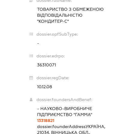
dossier.fullName:
ТОВАРИСТВО З ОБМЕЖЕНОЮ
ВІДПОВІДАЛЬНІСТЮ
"КОНДИТЕР-С"
dossier.opfSubType:
-
dossier.edrpo:
36310071
dossier.regDate:
10.12.08
dossier.foundersAndBenef:
- НАУКОВО-ВИРОБНИЧЕ
ПІДПРИЄМСТВО "ГАММА"
13318821
dossier.founderAddress
УКРАЇНА,
21034, ВІННИЦЬКА ОБЛ.,