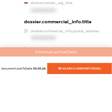
dossier.russian_reg_title
XXXXXXXXXX
dossier.commercial_info.title
dossier.commercial_info.postal_address
XXXXXXXXXX
dossier.commercial_info.phone
freemium.actualData
XXXXXXXXXX
dossier.commercial_info.fax
document.dueToDate
05.05.26
SEARCH.ONMONITORING
XXXXXXXXXX
dossier.commercial_info.email
XXXXXXXXXX
dossier.commercial_info.website
XXXXXXXXXX