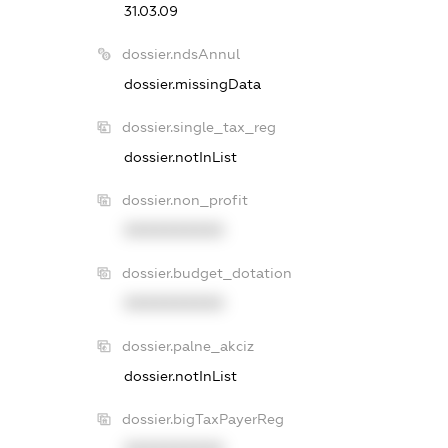
31.03.09
dossier.ndsAnnul
dossier.missingData
dossier.single_tax_reg
dossier.notInList
dossier.non_profit
XXXXXXXXXX
dossier.budget_dotation
XXXXXXXXXX
dossier.palne_akciz
dossier.notInList
dossier.bigTaxPayerReg