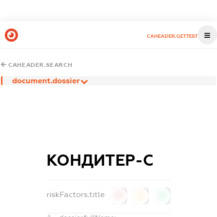
CAHEADER.GETTEST
CAHEADER.SEARCH
document.dossier
КОНДИТЕР-С
riskFactors.title
0
0
0