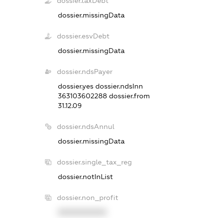
dossier.taxDebt
dossier.missingData
dossier.esvDebt
dossier.missingData
dossier.ndsPayer
dossier.yes
dossier.ndsInn
363103602288
dossier.from
31.12.09
dossier.ndsAnnul
dossier.missingData
dossier.single_tax_reg
dossier.notInList
dossier.non_profit
XXXXXXXXXX