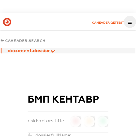
CAHEADER.GETTEST
CAHEADER.SEARCH
document.dossier
БМП КЕНТАВР
riskFactors.title
0
0
0
dossier.fullName: