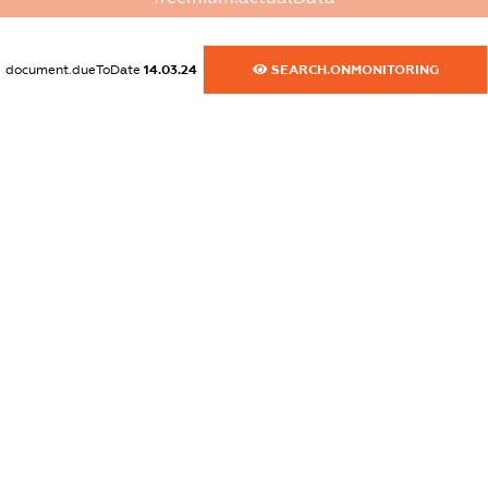
dossier.commercial_info.phone
XXXXXXXXXX
document.dueToDate
14.03.24
SEARCH.ONMONITORING
dossier.commercial_info.fax
XXXXXXXXXX
dossier.commercial_info.email
XXXXXXXXXX
dossier.commercial_info.website
XXXXXXXXXX
dossier.commercial_info.activity
XXXXXXXXXX
freemium.exampleText_1
freemium.exampleText_2