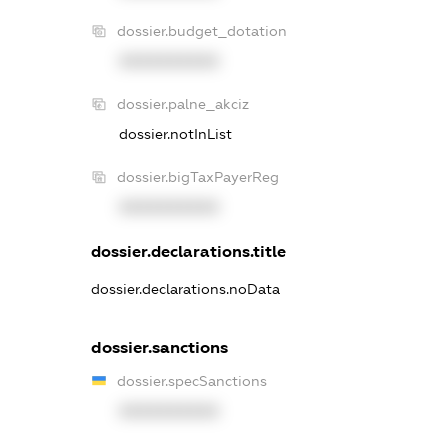
dossier.budget_dotation
XXXXXXXXXX
dossier.palne_akciz
dossier.notInList
dossier.bigTaxPayerReg
XXXXXXXXXX
dossier.declarations.title
dossier.declarations.noData
dossier.sanctions
dossier.specSanctions
XXXXXXXXXX