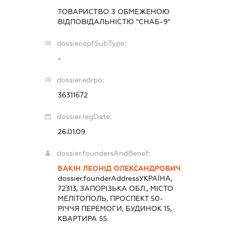
ТОВАРИСТВО З ОБМЕЖЕНОЮ
ВІДПОВІДАЛЬНІСТЮ "СНАБ-9"
dossier.opfSubType:
-
dossier.edrpo:
36311672
dossier.regDate:
26.01.09
dossier.foundersAndBenef:
БАКІН ЛЕОНІД ОЛЕКСАНДРОВИЧ
dossier.founderAddress
УКРАЇНА,
72313, ЗАПОРІЗЬКА ОБЛ., МІСТО
МЕЛІТОПОЛЬ, ПРОСПЕКТ 50-
РІЧЧЯ ПЕРЕМОГИ, БУДИНОК 15,
КВАРТИРА 55