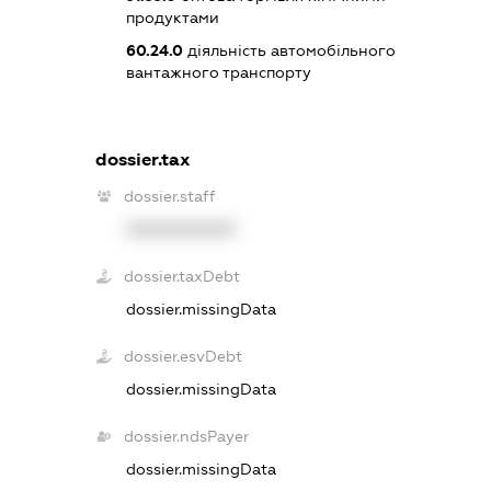
продуктами
60.24.0
діяльність автомобільного
вантажного транспорту
dossier.tax
dossier.staff
XXXXXXXXXX
dossier.taxDebt
dossier.missingData
dossier.esvDebt
dossier.missingData
dossier.ndsPayer
dossier.missingData