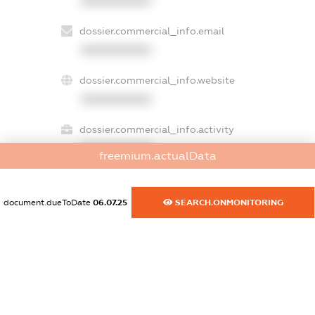
XXXXXXXXXX
dossier.commercial_info.email
XXXXXXXXXX
dossier.commercial_info.website
XXXXXXXXXX
dossier.commercial_info.activity
XXXXXXXXXX
freemium.actualData
document.dueToDate
06.07.25
SEARCH.ONMONITORING
freemium.exampleText_1
freemium.exampleText_2
freemium.anonymousPerSearch2
FREEMIUM.DETAILS
FREEMIUM.REGISTER