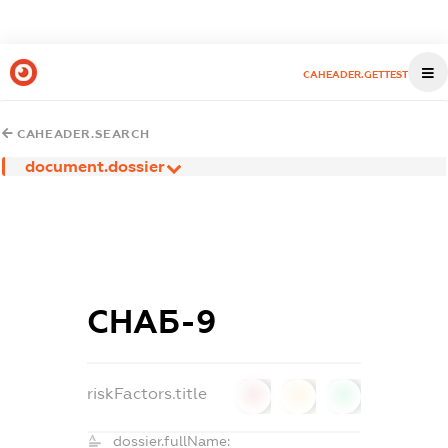
CAHEADER.GETTEST
CAHEADER.SEARCH
document.dossier
СНАБ-9
riskFactors.title
0
0
0
dossier.fullName: