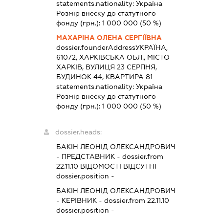
statements.nationality:
Україна
Розмір внеску до статутного
фонду (грн.):
1 000 000
(50 %)
МАХАРІНА ОЛЕНА СЕРГІЇВНА
dossier.founderAddress
УКРАЇНА,
61072, ХАРКІВСЬКА ОБЛ., МІСТО
ХАРКІВ, ВУЛИЦЯ 23 СЕРПНЯ,
БУДИНОК 44, КВАРТИРА 81
statements.nationality:
Україна
Розмір внеску до статутного
фонду (грн.):
1 000 000
(50 %)
dossier.heads:
БАКІН ЛЕОНІД ОЛЕКСАНДРОВИЧ
-
ПРЕДСТАВНИК
- dossier.from
22.11.10
ВІДОМОСТІ ВІДСУТНІ
dossier.position -
БАКІН ЛЕОНІД ОЛЕКСАНДРОВИЧ
-
КЕРІВНИК
- dossier.from 22.11.10
dossier.position -