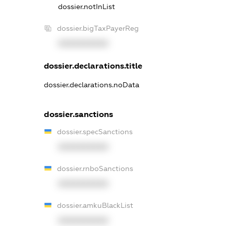
dossier.notInList
dossier.bigTaxPayerReg
XXXXXXXXXX
dossier.declarations.title
dossier.declarations.noData
dossier.sanctions
dossier.specSanctions
XXXXXXXXXX
dossier.rnboSanctions
XXXXXXXXXX
dossier.amkuBlackList
XXXXXXXXXX