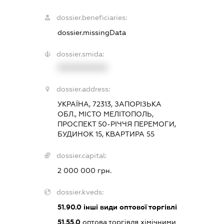
dossier.beneficiaries:
dossier.missingData
dossier.smida:
XXXXXXXXXX
dossier.address:
УКРАЇНА, 72313, ЗАПОРІЗЬКА
ОБЛ., МІСТО МЕЛІТОПОЛЬ,
ПРОСПЕКТ 50-РІЧЧЯ ПЕРЕМОГИ,
БУДИНОК 15, КВАРТИРА 55
dossier.capital:
2 000 000 грн.
dossier.kveds:
51.90.0
інші види оптової торгівлі
51.55.0
оптова торгівля хімічними