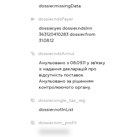
dossier.missingData
dossier.ndsPayer
dossier.yes
dossier.ndsInn
363120410283
dossier.from
31.08.12
dossier.ndsAnnul
Анульовано з 08.09.11 у зв'язку
з:
надання декларацiй про
вiдсутнiсть поставок
Анульовано за рiшенням
контролюючого органу.
dossier.single_tax_reg
dossier.notInList
dossier.non_profit
XXXXXXXXXX