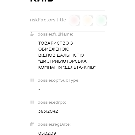
riskFactors.title
0
0
0
dossier.fullName:
ТОВАРИСТВО З
ОБМЕЖЕНОЮ
ВІДПОВІДАЛЬНІСТЮ
"ДИСТРИБ'ЮТОРСЬКА
КОМПАНІЯ "ДЕЛЬТА-КИЇВ"
dossier.opfSubType:
-
dossier.edrpo:
36312042
dossier.regDate:
05.02.09