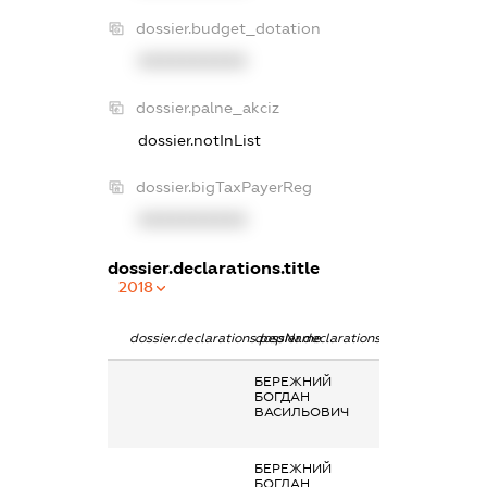
dossier.budget_dotation
XXXXXXXXXX
dossier.palne_akciz
dossier.notInList
dossier.bigTaxPayerReg
XXXXXXXXXX
dossier.declarations.title
2018
dossier.declarations.pepName
dossier.declarations.personName
dossier.declarat
БЕРЕЖНИЙ
Заробітна плата
БОГДАН
отримана за
ВАСИЛЬОВИЧ
основним місце
роботи
БЕРЕЖНИЙ
Заробітна плата
БОГДАН
отримана за