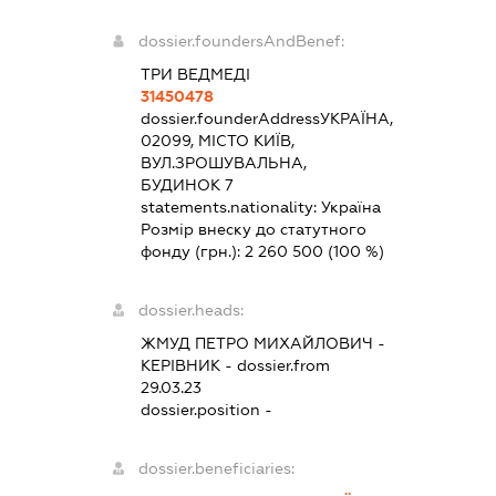
dossier.foundersAndBenef:
ТРИ ВЕДМЕДІ
31450478
dossier.founderAddress
УКРАЇНА,
02099, МІСТО КИЇВ,
ВУЛ.ЗРОШУВАЛЬНА,
БУДИНОК 7
statements.nationality:
Україна
Розмір внеску до статутного
фонду (грн.):
2 260 500
(100 %)
dossier.heads:
ЖМУД ПЕТРО МИХАЙЛОВИЧ
-
КЕРІВНИК
- dossier.from
29.03.23
dossier.position -
dossier.beneficiaries: