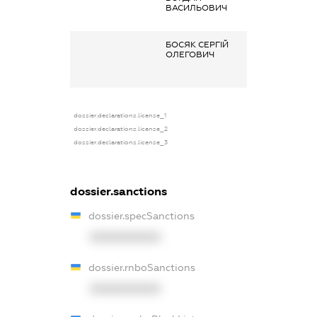
ВАСИЛЬОВИЧ
основним місце
роботи
БОСЯК СЕРГІЙ
Заробітна плата
ОЛЕГОВИЧ
отримана за
основним місце
роботи
dossier.declarations.license_1
dossier.declarations.license_2
dossier.declarations.license_3
dossier.sanctions
dossier.specSanctions
XXXXXXXXXX
dossier.rnboSanctions
XXXXXXXXXX