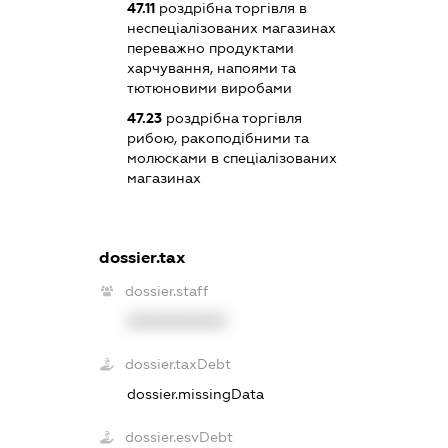
47.11
роздрібна торгівля в
неспеціалізованих магазинах
переважно продуктами
харчування, напоями та
тютюновими виробами
47.23
роздрібна торгівля
рибою, ракоподібними та
молюсками в спеціалізованих
магазинах
dossier.tax
dossier.staff
XXXXXXXXXX
dossier.taxDebt
dossier.missingData
dossier.esvDebt