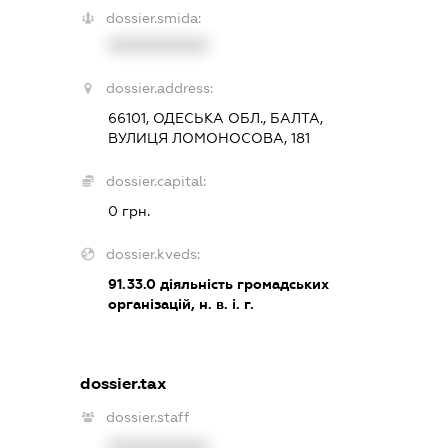
dossier.smida:
XXXXXXXXXX
dossier.address:
66101, ОДЕСЬКА ОБЛ., БАЛТА,
ВУЛИЦЯ ЛОМОНОСОВА, 181
dossier.capital:
0 грн.
dossier.kveds:
91.33.0
діяльність громадських
організацій, н. в. і. г.
dossier.tax
dossier.staff
XXXXXXXXXX