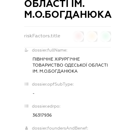
ОБЛАСТІ ІМ.
М.О.БОГДАНЮКА
riskFactors.title
0
0
0
dossier.fullName:
ПІВНІЧНЕ ХІРУРГІЧНЕ
ТОВАРИСТВО ОДЕСЬКОЇ ОБЛАСТІ
ІМ. М.О.БОГДАНЮКА
dossier.opfSubType:
-
dossier.edrpo:
36317936
dossier.foundersAndBenef: