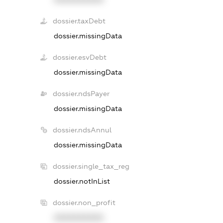
dossier.taxDebt
dossier.missingData
dossier.esvDebt
dossier.missingData
dossier.ndsPayer
dossier.missingData
dossier.ndsAnnul
dossier.missingData
dossier.single_tax_reg
dossier.notInList
dossier.non_profit
XXXXXXXXXX