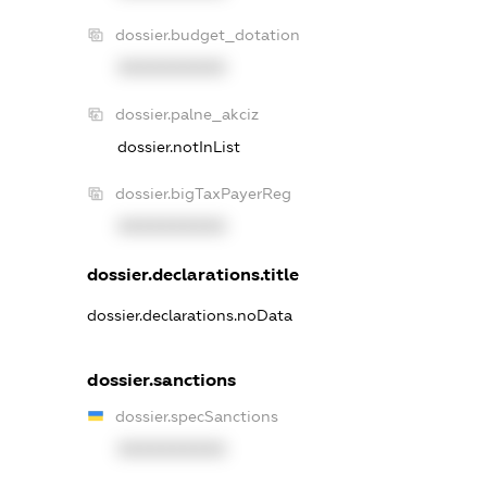
dossier.budget_dotation
XXXXXXXXXX
dossier.palne_akciz
dossier.notInList
dossier.bigTaxPayerReg
XXXXXXXXXX
dossier.declarations.title
dossier.declarations.noData
dossier.sanctions
dossier.specSanctions
XXXXXXXXXX