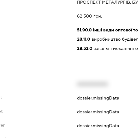
ПРОСПЕКТ МЕТАЛУРГІВ, БУ
:
62 500 грн.
51.90.0
інші види оптової то
28.11.0
виробництво будівел
28.52.0
загальні механічні о
XXXXXXXXXX
t
dossier.missingData
bt
dossier.missingData
yer
dossier.missingData