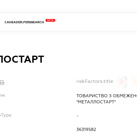
BETA
CAHEADER.PERSSEARCH
ЛОСТАРТ
riskFactors.title
0
0
me:
ТОВАРИСТВО З ОБМЕЖЕН
"МЕТАЛЛОСТАРТ"
bType:
-
36319582