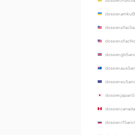
dossier.rnboS
dossier.amkuB
dossier.ofacS
dossier.ofacN
dossier.gbSan
dossier.ausSa
dossier.euSan
dossier.japan
dossier.canad
dossier.rfSanc