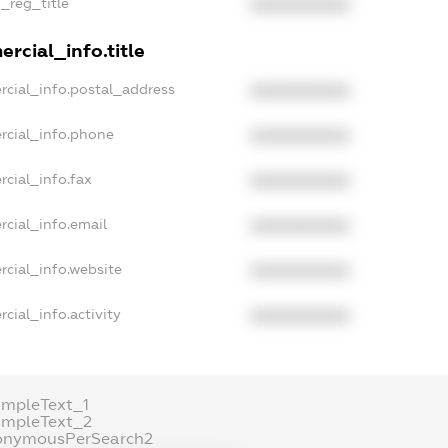
n_reg_title
XXXXXXXXXX
rcial_info.title
rcial_info.postal_address
XXXXXXXXXX
rcial_info.phone
XXXXXXXXXX
rcial_info.fax
XXXXXXXXXX
rcial_info.email
XXXXXXXXXX
rcial_info.website
XXXXXXXXXX
cial_info.activity
XXXXXXXXXX
ampleText_1
ampleText_2
onymousPerSearch2