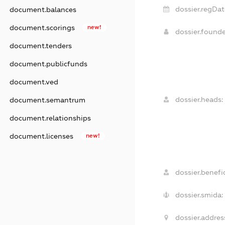
dossier.regDat
document.balances
document.scorings
new!
dossier.found
document.tenders
document.publicfunds
document.ved
dossier.heads:
document.semantrum
document.relationships
document.licenses
new!
dossier.benefic
dossier.smida:
dossier.addres