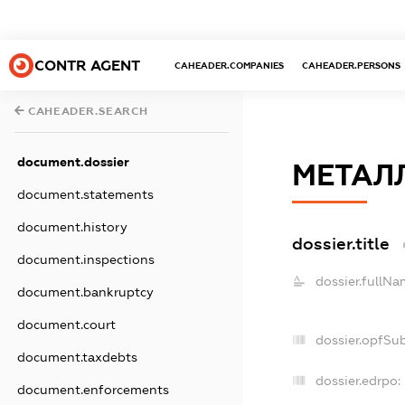
CONTR AGENT
CAHEADER.COMPANIES
CAHEADER.PERSONS
CAHEADER.SEARCH
document.dossier
МЕТАЛ
document.statements
document.history
dossier.title
document.inspections
dossier.fullNa
document.bankruptcy
document.court
dossier.opfSu
document.taxdebts
dossier.edrpo:
document.enforcements