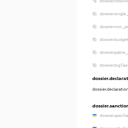
dossier.ndsAn
dossier.single
dossier.non_pr
dossier.budge
dossier.palne_
dossier.bigTa
dossier.declarat
dossier.declarati
dossier.sanctio
dossier.specS