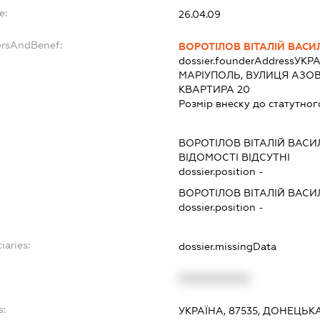
e:
26.04.09
ersAndBenef:
ВОРОТІЛОВ ВІТАЛІЙ ВАС
dossier.founderAddress
УКРА
МАРІУПОЛЬ, ВУЛИЦЯ АЗОВ
КВАРТИРА 20
Розмір внеску до статутног
ВОРОТІЛОВ ВІТАЛІЙ ВАС
ВІДОМОСТІ ВІДСУТНІ
dossier.position -
ВОРОТІЛОВ ВІТАЛІЙ ВАС
dossier.position -
iaries:
dossier.missingData
XXXXXXXXXX
s:
УКРАЇНА, 87535, ДОНЕЦЬКА