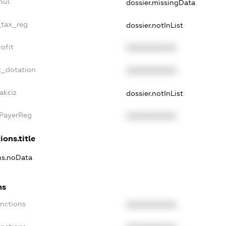
nul
dossier.missingData
_tax_reg
dossier.notInList
ofit
XXXXXXXXXX
t_dotation
XXXXXXXXXX
akciz
dossier.notInList
xPayerReg
XXXXXXXXXX
ions.title
ons.noData
ns
anctions
XXXXXXXXXX