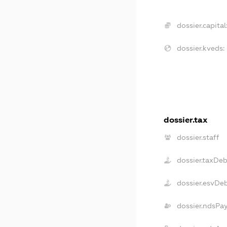
dossier.capital
dossier.kveds:
dossier.tax
dossier.staff
dossier.taxDeb
dossier.esvDe
dossier.ndsPa