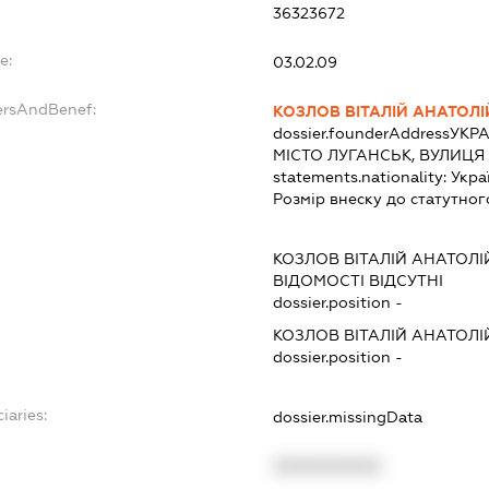
36323672
e:
03.02.09
ersAndBenef:
КОЗЛОВ ВІТАЛІЙ АНАТОЛ
dossier.founderAddress
УКРА
МІСТО ЛУГАНСЬК, ВУЛИЦЯ
statements.nationality:
Укра
Розмір внеску до статутног
КОЗЛОВ ВІТАЛІЙ АНАТОЛ
ВІДОМОСТІ ВІДСУТНІ
dossier.position -
КОЗЛОВ ВІТАЛІЙ АНАТОЛ
dossier.position -
iaries:
dossier.missingData
XXXXXXXXXX