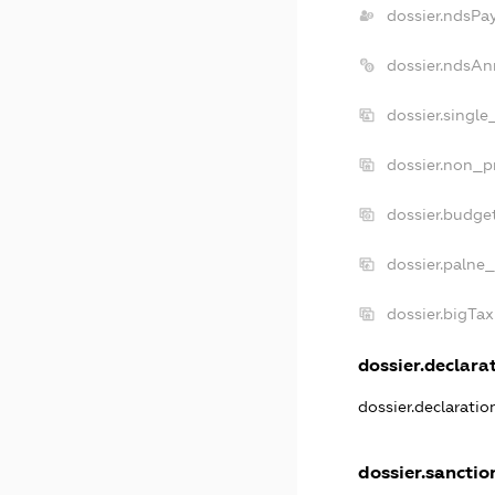
dossier.ndsPa
dossier.ndsAn
dossier.single
dossier.non_pr
dossier.budge
dossier.palne_
dossier.bigTa
dossier.declarat
dossier.declarati
dossier.sanctio