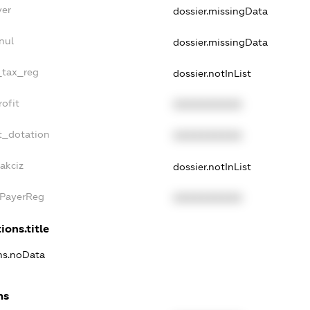
yer
dossier.missingData
nul
dossier.missingData
_tax_reg
dossier.notInList
ofit
XXXXXXXXXX
t_dotation
XXXXXXXXXX
akciz
dossier.notInList
xPayerReg
XXXXXXXXXX
ions.title
ons.noData
ns