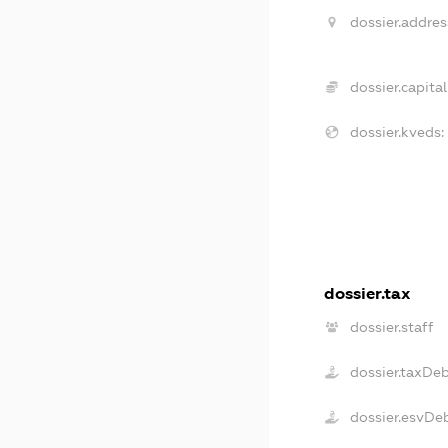
dossier.addres
dossier.capital
dossier.kveds:
dossier.tax
dossier.staff
dossier.taxDe
dossier.esvDe