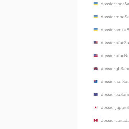
dossier.specS
dossier.rnboS
dossier.amkuB
dossier.ofacS
dossier.ofac
dossier.gbSan
dossier.ausSa
dossier.euSan
dossier.japan
dossier.canad