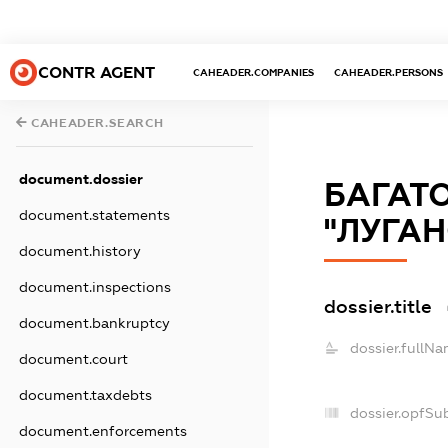
CONTR AGENT
CAHEADER.COMPANIES
CAHEADER.PERSONS
CAHEADER.SEARCH
document.dossier
БАГАТ
document.statements
"ЛУГА
document.history
document.inspections
dossier.title
document.bankruptcy
dossier.fullNa
document.court
document.taxdebts
dossier.opfSu
document.enforcements