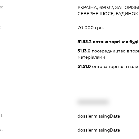
s:
УКРАЇНА, 69032, ЗАПОРІЗ
СЕВЕРНЕ ШОСЕ, БУДИНОК 
:
70 000 грн.
51.53.2
оптова торгівля буд
51.13.0
посередництво в торг
матеріалами
51.51.0
оптова торгівля пал
XXXXXXXXXX
bt
dossier.missingData
bt
dossier.missingData