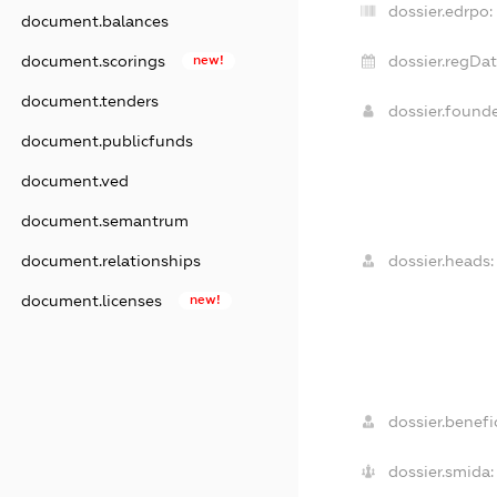
dossier.edrpo:
document.balances
dossier.regDat
document.scorings
new!
document.tenders
dossier.found
document.publicfunds
document.ved
document.semantrum
dossier.heads:
document.relationships
document.licenses
new!
dossier.benefic
dossier.smida: