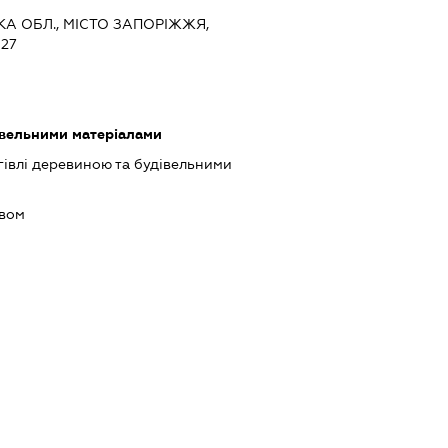
ЬКА ОБЛ., МІСТО ЗАПОРІЖЖЯ,
27
івельними матеріалами
івлі деревиною та будівельними
ивом