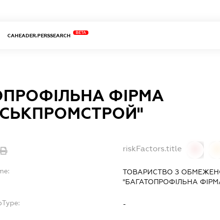
BETA
CAHEADER.PERSSEARCH
ОПРОФІЛЬНА ФІРМА
НСЬКПРОМСТРОЙ"
riskFactors.title
0
0
me:
ТОВАРИСТВО З ОБМЕЖЕН
"БАГАТОПРОФІЛЬНА ФІРМ
bType:
-