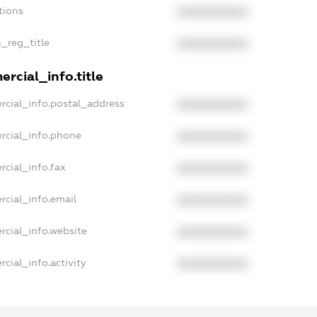
tions
XXXXXXXXXX
n_reg_title
XXXXXXXXXX
rcial_info.title
rcial_info.postal_address
XXXXXXXXXX
rcial_info.phone
XXXXXXXXXX
rcial_info.fax
XXXXXXXXXX
rcial_info.email
XXXXXXXXXX
rcial_info.website
XXXXXXXXXX
cial_info.activity
XXXXXXXXXX