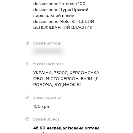
dossier.benefInterest:
100
dossier.benefType:
Прямий
вирішальний вплив
dossier.benefRole:
КІНЦЕВИЙ
БЕНЕФІЦІАРНИЙ ВЛАСНИК
dossier.smida:
XXXXXXXXXX
dossier.address:
УКРАЇНА, 73000, ХЕРСОНСЬКА
ОБЛ., МІСТО ХЕРСОН, ВУЛИЦЯ
РОБОЧА, БУДИНОК 52
dossier.capital:
100 грн.
dossier.kveds:
46.90
неспеціалізована оптова