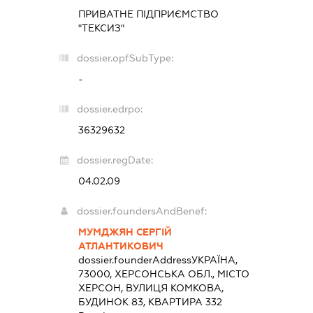
ПРИВАТНЕ ПІДПРИЄМСТВО
"ТЕКСИЗ"
dossier.opfSubType:
-
dossier.edrpo:
36329632
dossier.regDate:
04.02.09
dossier.foundersAndBenef:
МУМДЖЯН СЕРГІЙ
АТЛАНТИКОВИЧ
dossier.founderAddress
УКРАЇНА,
73000, ХЕРСОНСЬКА ОБЛ., МІСТО
ХЕРСОН, ВУЛИЦЯ КОМКОВА,
БУДИНОК 83, КВАРТИРА 332