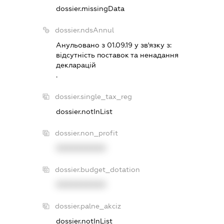
dossier.missingData
dossier.ndsAnnul
Анульовано з 01.09.19 у зв'язку з:
вiдсутнiсть поставок та ненадання
декларацiй
.
dossier.single_tax_reg
dossier.notInList
dossier.non_profit
XXXXXXXXXX
dossier.budget_dotation
XXXXXXXXXX
dossier.palne_akciz
dossier.notInList