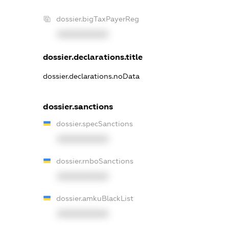
dossier.bigTaxPayerReg
XXXXXXXXXX
dossier.declarations.title
dossier.declarations.noData
dossier.sanctions
dossier.specSanctions
XXXXXXXXXX
dossier.rnboSanctions
XXXXXXXXXX
dossier.amkuBlackList
XXXXXXXXXX