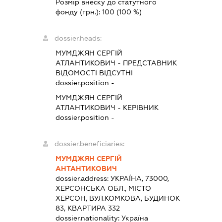
Розмір внеску до статутного
фонду (грн.):
100
(100 %)
dossier.heads:
МУМДЖЯН СЕРГІЙ
АТЛАНТИКОВИЧ
-
ПРЕДСТАВНИК
ВІДОМОСТІ ВІДСУТНІ
dossier.position -
МУМДЖЯН СЕРГІЙ
АТЛАНТИКОВИЧ
-
КЕРІВНИК
dossier.position -
dossier.beneficiaries:
МУМДЖЯН СЕРГІЙ
АНТАНТИКОВИЧ
dossier.address:
УКРАЇНА, 73000,
ХЕРСОНСЬКА ОБЛ., МІСТО
ХЕРСОН, ВУЛ.КОМКОВА, БУДИНОК
83, КВАРТИРА 332
dossier.nationality:
Україна