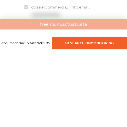
dossier.commercial_info.email
XXXXXXXXXX
freemium.actualData
dossier.commercial_info.website
XXXXXXXXXX
document.dueToDate
17.09.25
SEARCH.ONMONITORING
dossier.commercial_info.activity
XXXXXXXXXX
freemium.exampleText_1
freemium.exampleText_2
freemium.anonymousPerSearch2
FREEMIUM.DETAILS
FREEMIUM.REGISTER