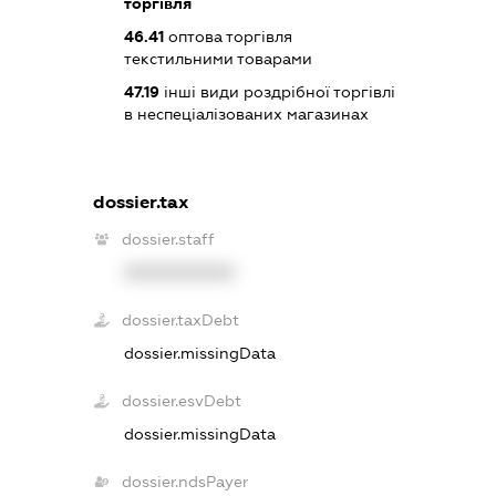
торгівля
46.41
оптова торгівля
текстильними товарами
47.19
інші види роздрібної торгівлі
в неспеціалізованих магазинах
dossier.tax
dossier.staff
XXXXXXXXXX
dossier.taxDebt
dossier.missingData
dossier.esvDebt
dossier.missingData
dossier.ndsPayer