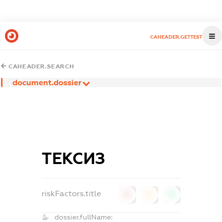
CAHEADER.GETTEST
CAHEADER.SEARCH
document.dossier
ТЕКСИЗ
riskFactors.title
0
0
0
dossier.fullName: