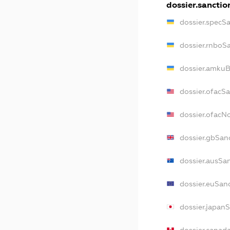
dossier.sanctio
dossier.specS
dossier.rnboS
dossier.amkuB
dossier.ofacS
dossier.ofac
dossier.gbSan
dossier.ausSa
dossier.euSan
dossier.japan