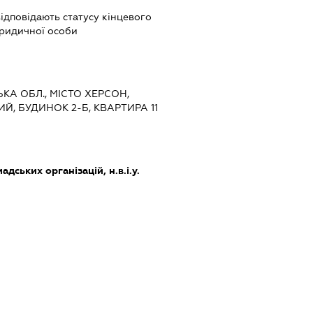
 відповідають статусу кінцевого
ридичної особи
ЬКА ОБЛ., МІСТО ХЕРСОН,
Й, БУДИНОК 2-Б, КВАРТИРА 11
дських організацій, н.в.і.у.