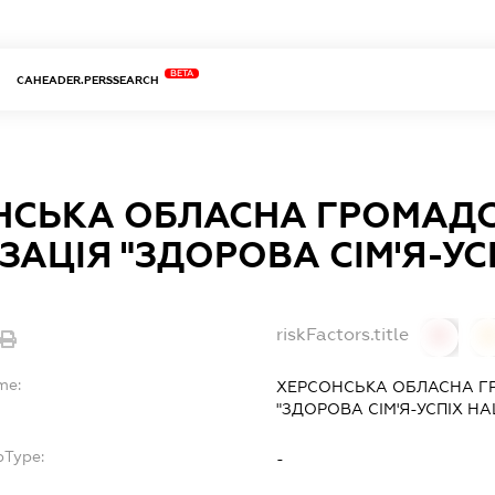
BETA
CAHEADER.PERSSEARCH
НСЬКА ОБЛАСНА ГРОМАД
ЗАЦІЯ "ЗДОРОВА СІМ'Я-УСП
riskFactors.title
0
0
me:
ХЕРСОНСЬКА ОБЛАСНА Г
"ЗДОРОВА СІМ'Я-УСПІХ НАЦ
bType:
-