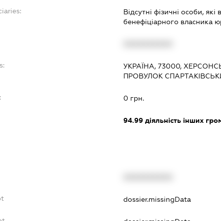
iaries:
Відсутні фізичні особи, які
бенефіціарного власника ю
XXXXXXXXXX
s:
УКРАЇНА, 73000, ХЕРСОНС
ПРОВУЛОК СПАРТАКІВСЬКИ
:
0 грн.
94.99
діяльність інших грома
XXXXXXXXXX
bt
dossier.missingData
bt