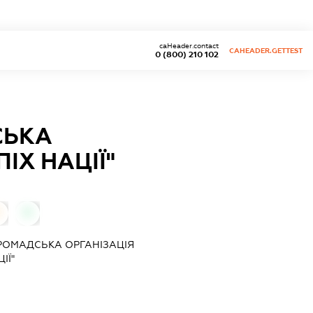
caHeader.contact
CAHEADER.GETTEST
0 (800) 210 102
СЬКА
ІХ НАЦІЇ"
0
РОМАДСЬКА ОРГАНІЗАЦІЯ
ІЇ"