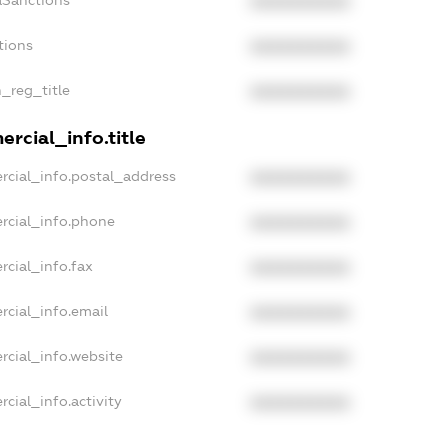
aSanctions
XXXXXXXXXX
tions
XXXXXXXXXX
n_reg_title
XXXXXXXXXX
rcial_info.title
rcial_info.postal_address
XXXXXXXXXX
rcial_info.phone
XXXXXXXXXX
rcial_info.fax
XXXXXXXXXX
rcial_info.email
XXXXXXXXXX
rcial_info.website
XXXXXXXXXX
cial_info.activity
XXXXXXXXXX