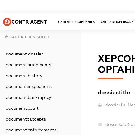
CONTR AGENT
CAHEADER.COMPANIES
CAHEADER.PERSONS
CAHEADER.SEARCH
document.dossier
ХЕРСО
document.statements
ОРГАНІ
document.history
document.inspections
dossier.title
document.bankruptcy
dossier.fullNa
document.court
document.taxdebts
dossier.opfSu
document.enforcements