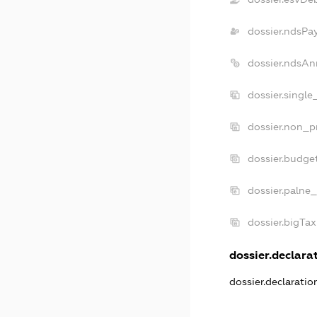
dossier.ndsPa
dossier.ndsAn
dossier.single
dossier.non_pr
dossier.budge
dossier.palne_
dossier.bigTa
dossier.declarat
dossier.declarati