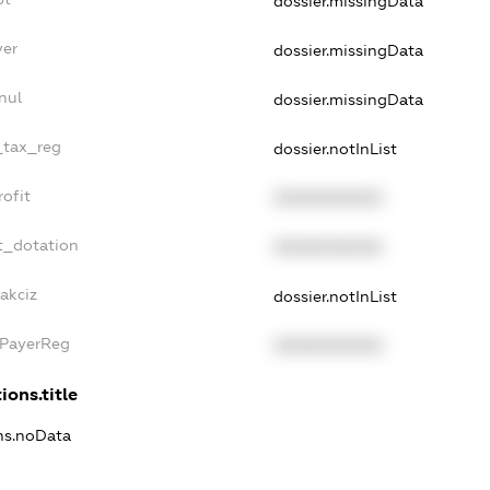
dossier.missingData
yer
dossier.missingData
nul
dossier.missingData
_tax_reg
dossier.notInList
ofit
XXXXXXXXXX
t_dotation
XXXXXXXXXX
akciz
dossier.notInList
xPayerReg
XXXXXXXXXX
ions.title
ons.noData