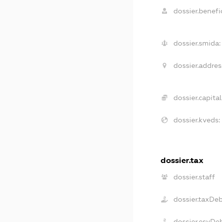
dossier.benefic
dossier.smida:
dossier.addres
dossier.capital
dossier.kveds:
dossier.tax
dossier.staff
dossier.taxDe
dossier.esvDe