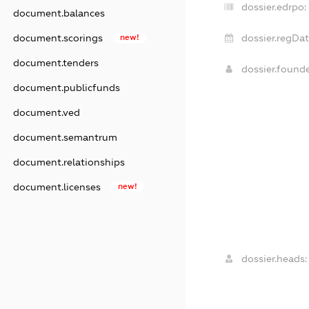
dossier.edrpo:
document.balances
document.scorings
new!
dossier.regDat
document.tenders
dossier.found
document.publicfunds
document.ved
document.semantrum
document.relationships
document.licenses
new!
dossier.heads: