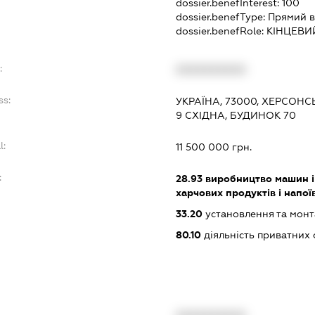
dossier.benefInterest:
100
dossier.benefType:
Прямий в
dossier.benefRole:
КІНЦЕВИ
:
XXXXXXXXXX
ss:
УКРАЇНА, 73000, ХЕРСОНС
9 СХІДНА, БУДИНОК 70
l:
11 500 000 грн.
:
28.93
виробництво машин і
харчових продуктів і напо
33.20
установлення та монт
80.10
діяльність приватних