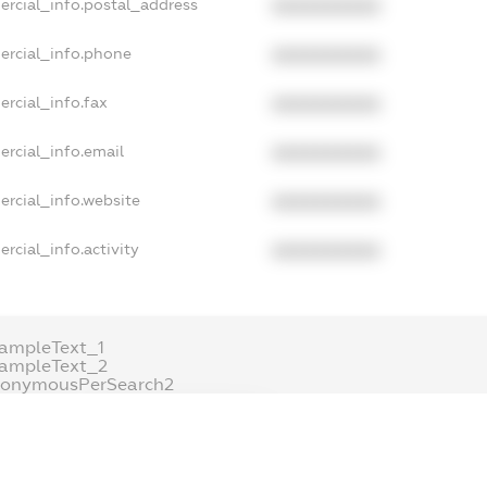
ercial_info.postal_address
XXXXXXXXXX
ercial_info.phone
XXXXXXXXXX
rcial_info.fax
XXXXXXXXXX
ercial_info.email
XXXXXXXXXX
ercial_info.website
XXXXXXXXXX
rcial_info.activity
XXXXXXXXXX
ampleText_1
xampleText_2
nonymousPerSearch2
DETAILS
FREEMIUM.REGISTER