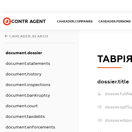
CONTR AGENT
CAHEADER.COMPANIES
CAHEADER.PERSONS
CAHEADER.SEARCH
document.dossier
ТАВРІ
document.statements
document.history
dossier.title
document.inspections
dossier.fullN
document.bankruptcy
document.court
dossier.opfS
document.taxdebts
dossier.edrpo
document.enforcements