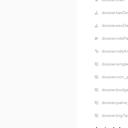
dossier.taxDe
dossier.esvD
dossier.ndsP
dossier.ndsA
dossier.singl
dossier.non_p
dossier.budg
dossier.palne
dossier.bigT