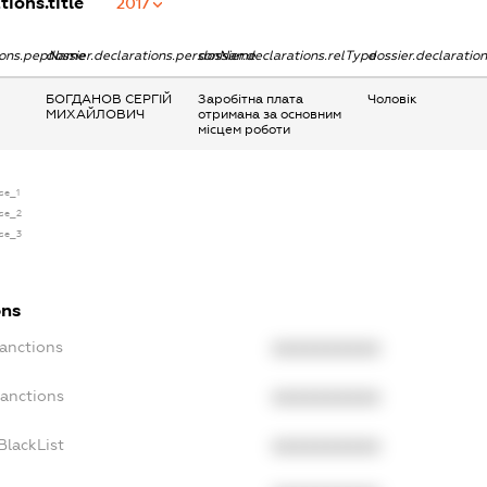
tions.title
2017
tions.pepName
dossier.declarations.personName
dossier.declarations.relType
dossier.declaratio
БОГДАНОВ СЕРГІЙ
Заробітна плата
Чоловік
МИХАЙЛОВИЧ
отримана за основним
місцем роботи
nse_1
nse_2
nse_3
ons
Sanctions
XXXXXXXXXX
Sanctions
XXXXXXXXXX
BlackList
XXXXXXXXXX