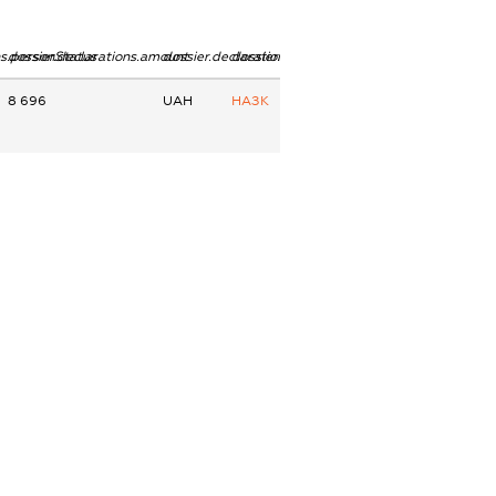
ns.personStatus
dossier.declarations.amount
dossier.declarations.currency
dossier.declarations.source
8 696
UAH
НАЗК