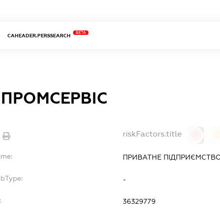
BETA
CAHEADER.PERSSEARCH
ЯПРОМСЕРВІС
riskFactors.title
0
ame:
ПРИВАТНЕ ПІДПРИЄМСТВО
ubType:
-
:
36329779