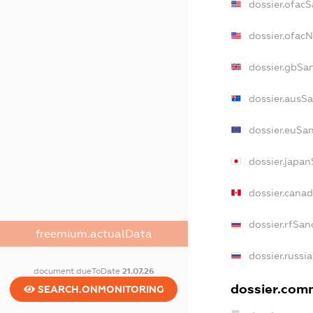
dossier.ofac
dossier.ofac
dossier.gbSa
dossier.ausS
dossier.euSa
dossier.japa
dossier.cana
dossier.rfSan
freemium.actualData
dossier.russi
document.dueToDate
21.07.26
dossier.comm
SEARCH.ONMONITORING