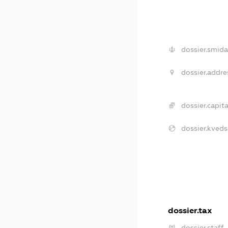
dossier.smida
dossier.addre
dossier.capita
dossier.kveds
dossier.tax
dossier.staff