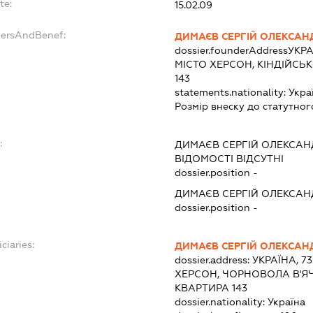
te:
15.02.09
dersAndBenef:
ДИМАЄВ СЕРГІЙ ОЛЕКСА
dossier.founderAddress
УКРА
МІСТО ХЕРСОН, КІНДІЙСЬ
143
statements.nationality:
Укра
Розмір внеску до статутног
:
ДИМАЄВ СЕРГІЙ ОЛЕКСА
ВІДОМОСТІ ВІДСУТНІ
dossier.position -
ДИМАЄВ СЕРГІЙ ОЛЕКСА
dossier.position -
ciaries:
ДИМАЄВ СЕРГІЙ ОЛЕКСА
dossier.address:
УКРАЇНА, 7
ХЕРСОН, ЧОРНОВОЛА В'Я
КВАРТИРА 143
dossier.nationality:
Україна