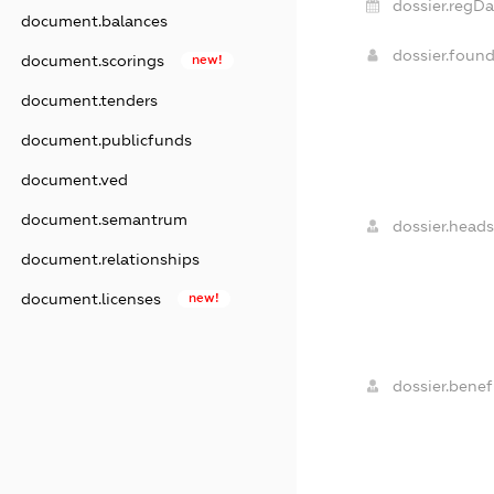
dossier.regDa
document.balances
dossier.foun
document.scorings
new!
document.tenders
document.publicfunds
document.ved
document.semantrum
dossier.heads
document.relationships
document.licenses
new!
dossier.benefi