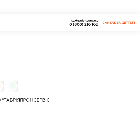
caHeader.contact
CAHEADER.GETTEST
0 (800) 210 102
0
0
 "ТАВРІЯПРОМСЕРВІС"