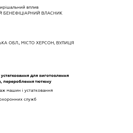
ирішальний вплив
Й БЕНЕФІЦІАРНИЙ ВЛАСНИК
ЬКА ОБЛ., МІСТО ХЕРСОН, ВУЛИЦЯ
 устатковання для виготовлення
їв, перероблення тютюну
аж машин і устатковання
 охоронних служб