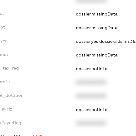
XXXXXXXXXX
bt
dossier.missingData
ebt
dossier.missingData
ayer
dossier.yes
dossier.ndsInn 3
nnul
dossier.missingData
e_tax_reg
dossier.notInList
rofit
XXXXXXXXXX
et_dotation
XXXXXXXXXX
_akciz
dossier.notInList
axPayerReg
XXXXXXXXXX