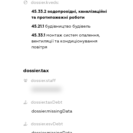
dossier.kveds:
45.33.2
водопровідні, каналізаційні
та протипожежні роботи
45.21.1
будівництво будівель
45.33.1
монтаж систем опалення,
вентиляції та кондиціонування
повітря
dossier.tax
dossier.staff
XXXXXXXXXX
dossier.taxDebt
dossier.missingData
dossier.esvDebt
dossier.missingData