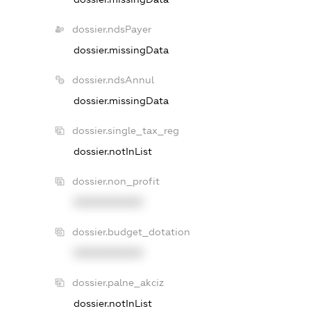
dossier.ndsPayer
dossier.missingData
dossier.ndsAnnul
dossier.missingData
dossier.single_tax_reg
dossier.notInList
dossier.non_profit
XXXXXXXXXX
dossier.budget_dotation
XXXXXXXXXX
dossier.palne_akciz
dossier.notInList