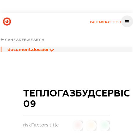
CAHEADER.GETTEST
CAHEADER.SEARCH
document.dossier
ТЕПЛОГАЗБУДСЕРВІС
09
riskFactors.title
0
0
0