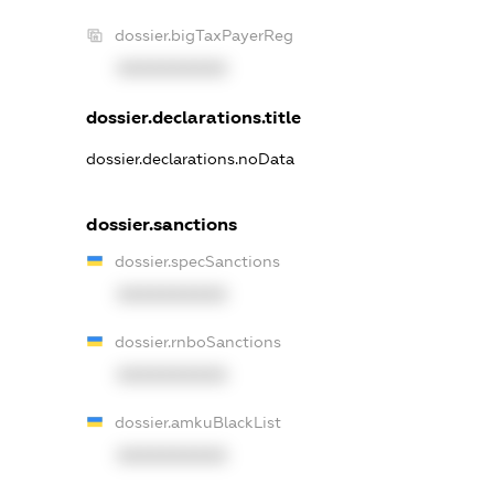
dossier.bigTaxPayerReg
XXXXXXXXXX
dossier.declarations.title
dossier.declarations.noData
dossier.sanctions
dossier.specSanctions
XXXXXXXXXX
dossier.rnboSanctions
XXXXXXXXXX
dossier.amkuBlackList
XXXXXXXXXX