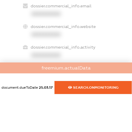
dossier.commercial_info.email
XXXXXXXXXX
dossier.commercial_info.website
XXXXXXXXXX
dossier.commercial_info.activity
XXXXXXXXXX
freemium.actualData
freemium.exampleText_1
freemium.exampleText_2
document.dueToDate
25.03.17
SEARCH.ONMONITORING
freemium.anonymousPerSearch2
FREEMIUM.DETAILS
FREEMIUM.REGISTER