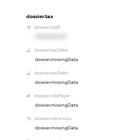
dossier.tax
dossier.staff
XXXXXXXXXX
dossier.taxDebt
dossier.missingData
dossier.esvDebt
dossier.missingData
dossier.ndsPayer
dossier.missingData
dossier.ndsAnnul
dossier.missingData