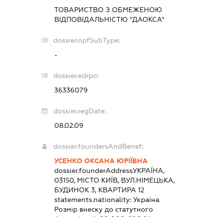
ТОВАРИСТВО З ОБМЕЖЕНОЮ
ВІДПОВІДАЛЬНІСТЮ "ДАОКСА"
dossier.opfSubType:
-
dossier.edrpo:
36336079
dossier.regDate:
08.02.09
dossier.foundersAndBenef:
УСЕНКО ОКСАНА ЮРІЇВНА
dossier.founderAddress
УКРАЇНА,
03150, МІСТО КИЇВ, ВУЛ.НІМЕЦЬКА,
БУДИНОК 3, КВАРТИРА 12
statements.nationality:
Україна
Розмір внеску до статутного