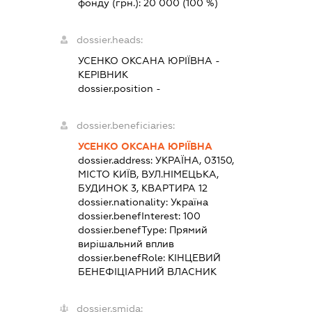
фонду (грн.):
20 000
(100 %)
dossier.heads:
УСЕНКО ОКСАНА ЮРІЇВНА
-
КЕРІВНИК
dossier.position -
dossier.beneficiaries:
УСЕНКО ОКСАНА ЮРІЇВНА
dossier.address:
УКРАЇНА, 03150,
МІСТО КИЇВ, ВУЛ.НІМЕЦЬКА,
БУДИНОК 3, КВАРТИРА 12
dossier.nationality:
Україна
dossier.benefInterest:
100
dossier.benefType:
Прямий
вирішальний вплив
dossier.benefRole:
КІНЦЕВИЙ
БЕНЕФІЦІАРНИЙ ВЛАСНИК
dossier.smida: