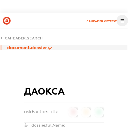
CAHEADER.GETTEST
CAHEADER.SEARCH
document.dossier
ДАОКСА
riskFactors.title
0
0
0
dossier.fullName: