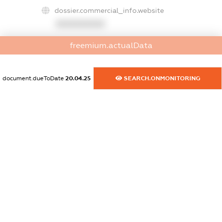
dossier.commercial_info.website
XXXXXXXXXX
dossier.commercial_info.activity
freemium.actualData
XXXXXXXXXX
document.dueToDate
20.04.25
SEARCH.ONMONITORING
freemium.exampleText_1
freemium.exampleText_2
freemium.anonymousPerSearch2
FREEMIUM.DETAILS
FREEMIUM.REGISTER