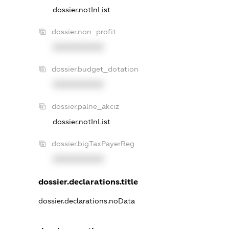
dossier.notInList
dossier.non_profit
XXXXXXXXXX
dossier.budget_dotation
XXXXXXXXXX
dossier.palne_akciz
dossier.notInList
dossier.bigTaxPayerReg
XXXXXXXXXX
dossier.declarations.title
dossier.declarations.noData