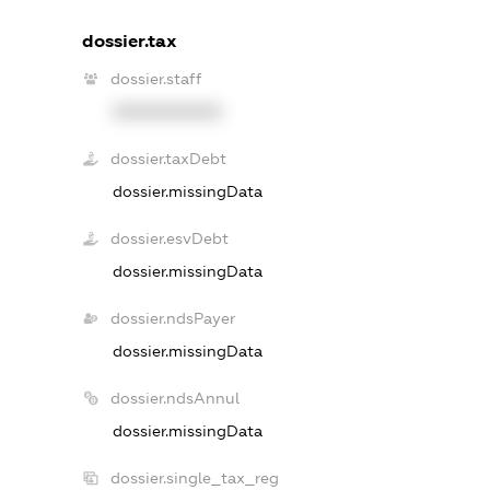
dossier.tax
dossier.staff
XXXXXXXXXX
dossier.taxDebt
dossier.missingData
dossier.esvDebt
dossier.missingData
dossier.ndsPayer
dossier.missingData
dossier.ndsAnnul
dossier.missingData
dossier.single_tax_reg